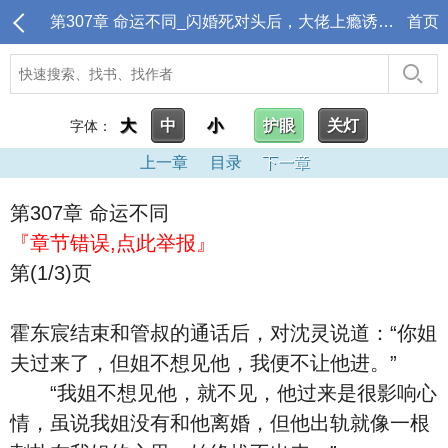
第307章 命运不同_闪婚死对头后，大佬上瘾诱哄生崽
首页
大
中
小
护眼
关灯
字体：
上一章
目录
下一章
第307章 命运不同
『章节错误,点此举报』
第(1/3)页
霍东宸结束和管叔的通话后，对沈灵说道：“你姐
夫过来了，但姐不想见他，我便不让他进。”
“我姐不想见他，就不见，他过来是很影响心
情，虽说我姐没有和他离婚，但他出轨就像一根