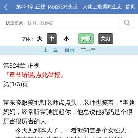
第324章 正视_闪婚死对头后，大佬上瘾诱哄生崽
首页
大
中
小
护眼
关灯
字体：
上一章
目录
下一章
第324章 正视
『章节错误,点此举报』
第(1/3)页
霍东晓微笑地朝老师点点头，老师也笑着：“霍驰
妈妈，经常听霍驰提起你，他总说他妈妈是个很
厉害很厉害的人。”
今天见到本人了，一看就知道是个女强人。