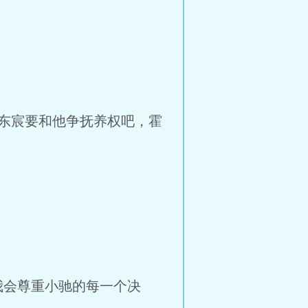
东宸要和他争抚养权吧，霍
会尊重小驰的每一个决