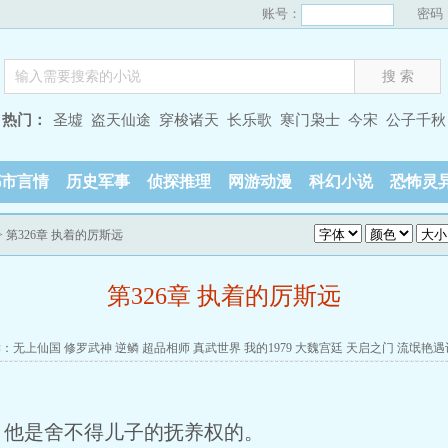
账号：
密码
热门：
圣墟
盗天仙途
穿梭诸天
长乐歌
寒门枭士
今宋
公子千秋
都市言情
历史军事
侦探推理
网游动漫
科幻小说
恐怖灵
> 第326章 执着的厉斯远
第326章 执着的厉斯远
读：
无上仙国
修罗武神
逆鳞
超品相师
真武世界
我的1979
大魏宫廷
天启之门
流氓艳遇
，他是舍不得儿子的抚养权的。