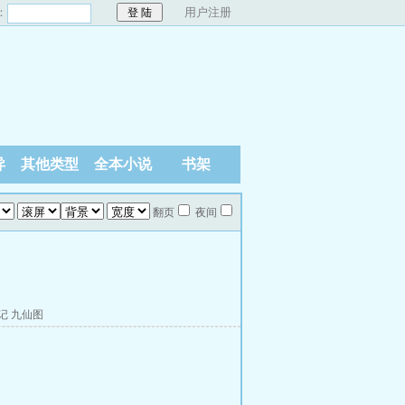
：
用户注册
异
其他类型
全本小说
书架
翻页
夜间
记
九仙图