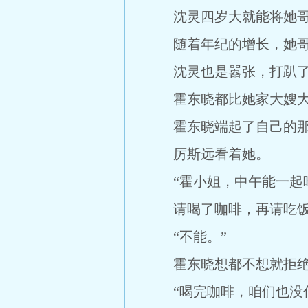
沈灵四岁大就能将她哥
随着年纪的增长，她哥哥
沈灵也是嚣张，打趴了人
霍东晓都比她家大嫂大
霍东晓端起了自己的那
厉斯远看着她。
“霍小姐，中午能一起吃
请喝了咖啡，再请吃饭
“不能。”
霍东晓想都不想就拒绝
“喝完咖啡，咱们也没什