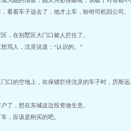
为她的情敌，她又何必说破呢，说破了对谁都不
看着车子远去了，他才上车，吩咐司机回公司。
区，在别墅区大门口被人拦住了。
骂人，沈灵说道：“认识的。”
口的空地上，在保镖拦停沈灵的车子时，厉斯远
户了，想在东城这边投资做生意。
车，应该是刚买的吧。