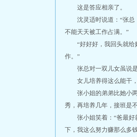
这是答应相亲了。
沈灵适时说道：“张总，
不能天天被工作占满。”
“好好好，我回头就给她
作。”
张总对一双儿女虽说是一
女儿培养得这么能干，找
张小姐的弟弟比她小两岁
秀，再培养几年，接班是
张小姐笑着：“爸最好就
下，我这么努力赚那么多钱