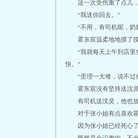
这一次受伤重了点儿，沈
“我送你回去。”
“不用，有司机呢，奶奶
霍东宸温柔地地摸了摸她
“我就每天上午到店里坐
快。”
“歪理一大堆，说不过你
霍东宸没有坚持送沈灵
有司机送沈灵，他也放
对于张小姐有点喜欢霍
因为张小姐已经死心