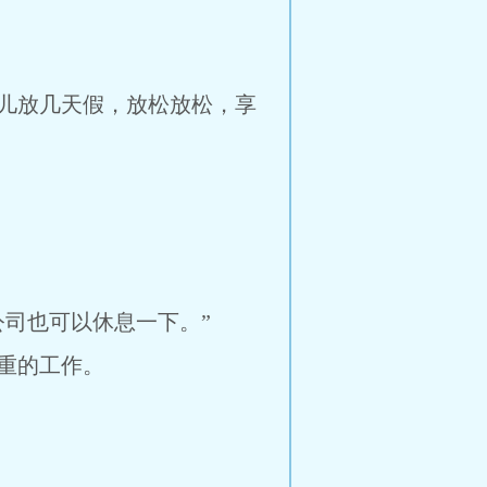
儿放几天假，放松放松，享
司也可以休息一下。”
重的工作。