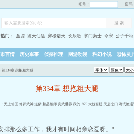
账号：
密码
热门：
圣墟
盗天仙途
穿梭诸天
长乐歌
寒门枭士
今宋
公子千秋
都市言情
历史军事
侦探推理
网游动漫
科幻小说
恐怖灵
> 第334章 想抱粗大腿
第334章 想抱粗大腿
读：
无上仙国
修罗武神
逆鳞
超品相师
真武世界
我的1979
大魏宫廷
天启之门
流氓艳遇
安排那么多工作，我才有时间相亲恋爱呀。”