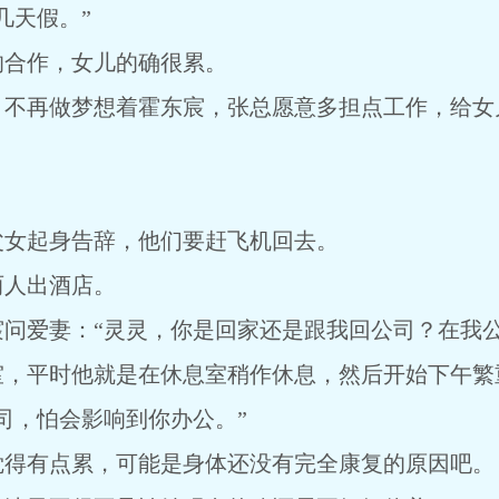
天假。”
合作，女儿的确很累。
再做梦想着霍东宸，张总愿意多担点工作，给女
。
女起身告辞，他们要赶飞机回去。
人出酒店。
爱妻：“灵灵，你是回家还是跟我回公司？在我公
平时他就是在休息室稍作休息，然后开始下午繁
，怕会影响到你办公。”
有点累，可能是身体还没有完全康复的原因吧。