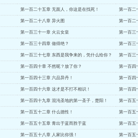
第一百二十五章 无面人，你这是在找死！
第一百二
第一百二十八章 异火图
第一百二
第一百三十一章 火云女皇
第一百三
第一百三十四章 做得绝？
第一百三
第一百三十七章 东西是我争来的，凭什么给你？
第一百三
第一百四十章 不然呢？放了你？
第一百四
第一百四十三章 六品异丹！
第一百四
第一百四十六章 这才是不打不相识！
第一百四
第一百四十九章 混沌圣地的第一圣子，楚阳！
第一百五
第一百五十二章 什么德性！
第一百五
第一百五十五章 青出于蓝而胜于蓝
第一百五
第一百五十八章 人家比你强！
第一百五