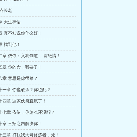
 齐长老
章 天生神悟
章 真不知说你什么好！
章 找到他！
二章 依依：入我剑道， 需绝情！
五章 你的命，我要了！
八章 意思是你很菜？
十一章 你也敢杀？你也配？
十四章 这家伙简直疯了！
十七章 依依，你怎么还没醒？
十章 三招之内解决你！
十三章 打扰我大哥修炼者，死！