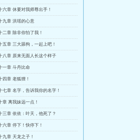
十六章 休要对我师尊出手！
十九章 洪瑶的心意
十二章 除非你怕了我！
十五章 三大舔狗，一起上吧！
十八章 原来无面人长这个样子
十一章 斗丹比命
十四章 老狐狸！
十七章 名字，告诉我你的名字！
十章 离我妹远一点！
十三章 依依：叶天，他死了？
十六章 停下！快停下！
十九章 天龙之子！