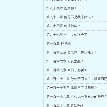
第八十八章 虐杀你！
第九十一章 他可不是我未婚夫！
第九十四章 何德何能？
第九十七章 先生，你误会了！
第一百章 神灵晶
第一百零三章 黄老狗，你该死了！
第一百零六章 万灵之躯！
第一百零九章 今日，必斩你！
第一百一十二章 他终于回来了？鼠辈而
第一百一十五章 恶魔王不是师尊？
第一百一十八章 可否见一下恩公的师尊
第一百二十一章 喜欢吗？