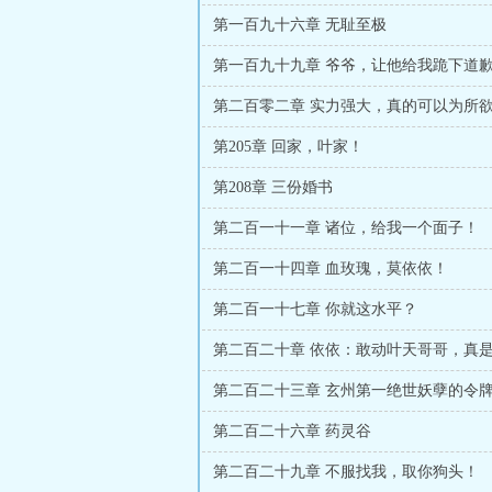
第一百九十六章 无耻至极
第一百九十九章 爷爷，让他给我跪下道
第二百零二章 实力强大，真的可以为所
第205章 回家，叶家！
第208章 三份婚书
第二百一十一章 诸位，给我一个面子！
第二百一十四章 血玫瑰，莫依依！
第二百一十七章 你就这水平？
第二百二十章 依依：敢动叶天哥哥，真
第二百二十三章 玄州第一绝世妖孽的令
第二百二十六章 药灵谷
第二百二十九章 不服找我，取你狗头！