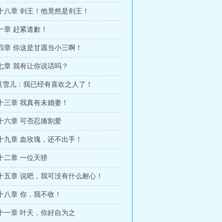
十八章 剑王！他竟然是剑王！
一章 赶紧道歉！
四章 你这是甘愿当小三啊！
七章 我有让你说话吗？
章 莫雪儿：我已经有喜欢之人了！
十三章 我真有未婚妻！
十六章 可否忍痛割爱
十九章 血玫瑰，还不出手！
十二章 一位天骄
十五章 说吧，我可没有什么耐心！
十八章 你，我不收！
十一章 叶天，你好自为之