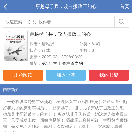
穿越母子兵，攻占摄政王的心
首页
穿越母子兵，攻占摄政王的心
作者：唐唯恩
分类：科幻
状态：连载
字数：0
更新：2025-03-15T08:03:30
最新：
第141章 赴你白首之约
开始阅读
加入书架
我的书架
内容简介
（一心权谋高冷男主vs满心儿子逗比女主+双洁+医妃）妇产科医生甄
好和儿子甄爽出车祸后，一起穿越了。 但，儿子穿成了摄政王的崽，
她却是小医馆破大夫的女儿！ 数次认儿子失败后，她决定先搞定摄政
王，只要成功上位，后娘也是娘！ 摄政王认真搞权谋，把甄好当做奸
细，每次见面叫她滚，孰料，次次都滚到了榻上……突然就，真香