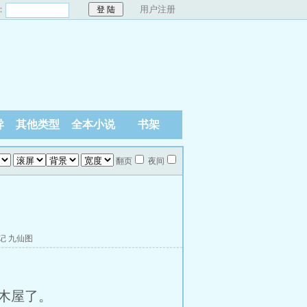
：
用户注册
异
其他类型
全本小说
书架
翻页
夜间
记
九仙图
木屋了。