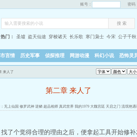
账号：
密码
热门：
圣墟
盗天仙途
穿梭诸天
长乐歌
寒门枭士
今宋
公子千秋
都市言情
历史军事
侦探推理
网游动漫
科幻小说
恐怖灵
章 来人了
第二章 来人了
读：
无上仙国
修罗武神
逆鳞
超品相师
真武世界
我的1979
大魏宫廷
天启之门
流氓艳遇
，找了个觉得合理的理由之后，便拿起工具开始修补