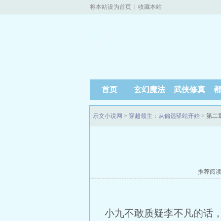
将本站设为首页
|
收藏本站
首页
玄幻魔法
武侠修真
乐文小说网
>
穿越领主：从偏远驿站开始
> 第二
推荐阅
小九不敢质疑李不凡的话