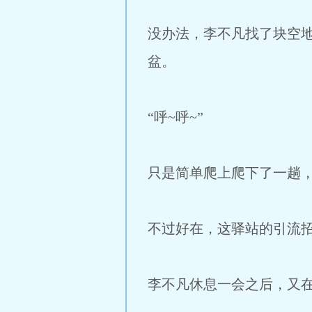
没办法，李不凡找了块空
盆。
“呼~呼~”
只是简单爬上爬下了一趟
不过好在，这驿站的引流
李不凡休息一会之后，又