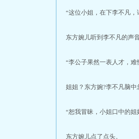
“这位小姐，在下李不凡，
东方婉儿听到李不凡的声
“李公子果然一表人才，难
姐姐？东方婉?李不凡脑中
“恕我冒昧，小姐口中的姐
东方婉儿点了点头。