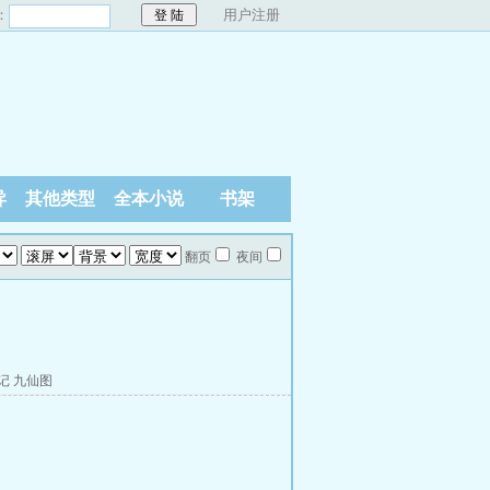
：
用户注册
异
其他类型
全本小说
书架
翻页
夜间
记
九仙图