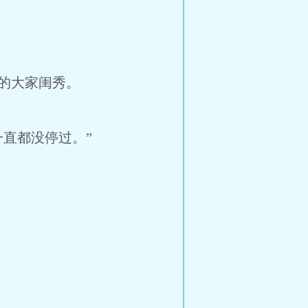
的大家闺秀。
直都没停过。”