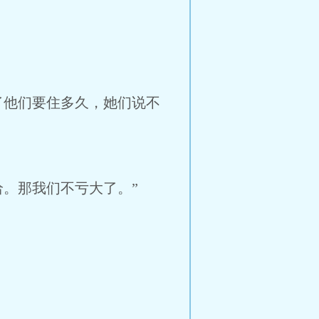
了他们要住多久，她们说不
。那我们不亏大了。”