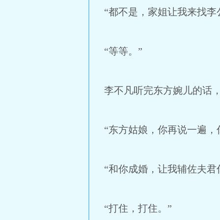
“都不是，家姐让我来找李
“等等。”
李不凡听完东方婉儿的话
“东方姑娘，你再说一遍，
“和你成婚，让我辅佐夫君
“打住，打住。”