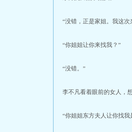
“没错，正是家姐。我这次
“你姐姐让你来找我？”
“没错。”
李不凡看着眼前的女人，
“你姐姐东方夫人让你找我