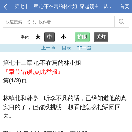
第七十二章 心不在焉的林小姐_穿越领主：从偏远驿站开始
首页
大
中
小
护眼
关灯
字体：
上一章
目录
下一章
第七十二章 心不在焉的林小姐
『章节错误,点此举报』
第(1/3)页
林镇北和韩亭一听李不凡的话，已经知道他的真
实目的了，但都没挑明，想看他怎么把话圆回
去。