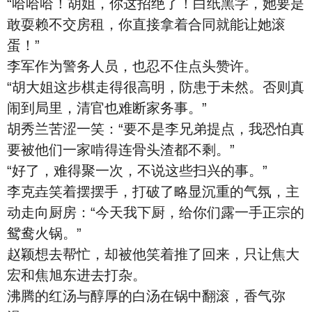
“哈哈哈！胡姐，你这招绝了！白纸黑字，她要是
敢耍赖不交房租，你直接拿着合同就能让她滚
蛋！”
李军作为警务人员，也忍不住点头赞许。
“胡大姐这步棋走得很高明，防患于未然。否则真
闹到局里，清官也难断家务事。”
胡秀兰苦涩一笑：“要不是李兄弟提点，我恐怕真
要被他们一家啃得连骨头渣都不剩。”
“好了，难得聚一次，不说这些扫兴的事。”
李克垚笑着摆摆手，打破了略显沉重的气氛，主
动走向厨房：“今天我下厨，给你们露一手正宗的
鸳鸯火锅。”
赵颖想去帮忙，却被他笑着推了回来，只让焦大
宏和焦旭东进去打杂。
沸腾的红汤与醇厚的白汤在锅中翻滚，香气弥