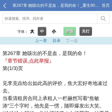
第267章 她咳出的不是血，是我的命！_重生90，赶海养全家，鱼获惊呆妻女
首页
大
中
小
护眼
关灯
字体：
上一章
目录
下一章
第267章 她咳出的不是血，是我的命！
『章节错误,点此举报』
第(1/3)页
见李克垚给出如此高的评价，焦大宏好奇地凑过
去。
当看清租房合同上承租人一栏赫然写着“焦敏
涛”三个字时，他先是一愣，随即爆发出大笑。