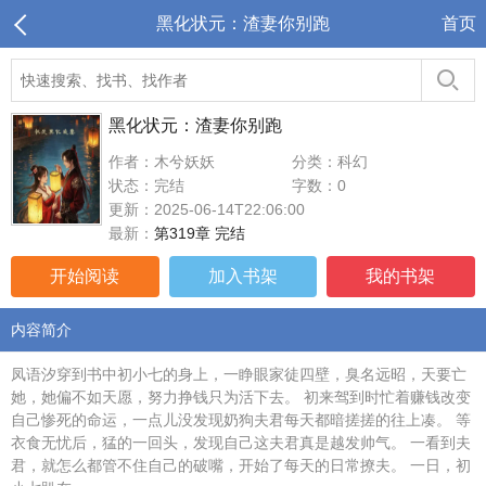
黑化状元：渣妻你别跑
首页
黑化状元：渣妻你别跑
作者：木兮妖妖
分类：科幻
状态：完结
字数：0
更新：2025-06-14T22:06:00
最新：
第319章 完结
开始阅读
加入书架
我的书架
内容简介
凤语汐穿到书中初小七的身上，一睁眼家徒四壁，臭名远昭，天要亡
她，她偏不如天愿，努力挣钱只为活下去。 初来驾到时忙着赚钱改变
自己惨死的命运，一点儿没发现奶狗夫君每天都暗搓搓的往上凑。 等
衣食无忧后，猛的一回头，发现自己这夫君真是越发帅气。 一看到夫
君，就怎么都管不住自己的破嘴，开始了每天的日常撩夫。 一日，初