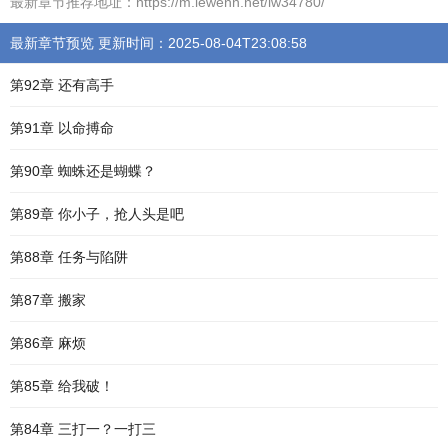
最新章节推荐地址：https://m.lewenn.net/lw34780/
最新章节预览 更新时间：2025-08-04T23:08:58
第92章 还有高手
第91章 以命搏命
第90章 蜘蛛还是蝴蝶？
第89章 你小子，抢人头是吧
第88章 任务与陷阱
第87章 搬家
第86章 麻烦
第85章 给我破！
第84章 三打一？一打三