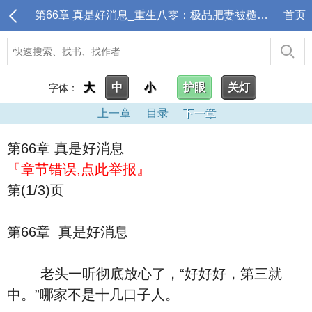
第66章 真是好消息_重生八零：极品肥妻被糙汉宠上天
首页
大
中
小
护眼
关灯
字体：
上一章
目录
下一章
第66章 真是好消息
『章节错误,点此举报』
第(1/3)页
第66章 真是好消息
老头一听彻底放心了，“好好好，第三就
中。”哪家不是十几口子人。