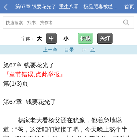
第67章 钱要花光了_重生八零：极品肥妻被糙汉宠上天
首页
大
中
小
护眼
关灯
字体：
上一章
目录
下一章
第67章 钱要花光了
『章节错误,点此举报』
第(1/3)页
第67章 钱要花光了
杨家老大看杨父还在犹豫，他着急地说
道：“爸，这活咱们就接了吧，今天晚上熬个半