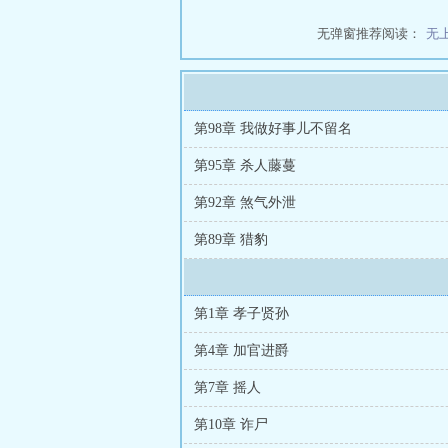
无弹窗推荐阅读：
无
第98章 我做好事儿不留名
第95章 杀人藤蔓
第92章 煞气外泄
第89章 猎豹
第1章 孝子贤孙
第4章 加官进爵
第7章 摇人
第10章 诈尸