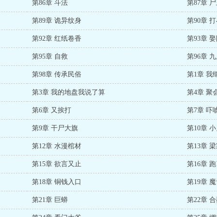
第86章 斗法
第87章 
第89章 诡异纹身
第90章 
第92章 红纸卷香
第93章 
第95章 自救
第96章 
第98章 传承民俗
第1章 
第3章 我的地盘我说了算
第4章 聚
第6章 又挨打
第7章 吓
第9章 干尸大旗
第10章 
第12章 水漫棺材
第13章 
第15章 欲言又止
第16章 
第18章 铜钱入口
第19章 
第21章 巨蟒
第22章 