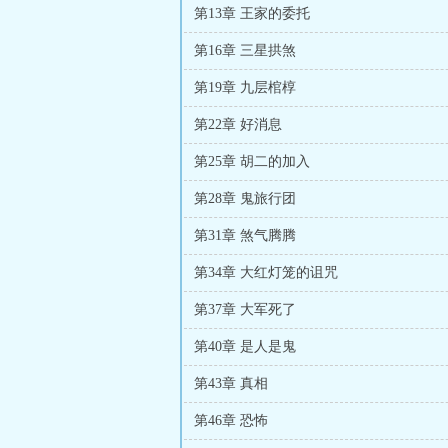
第13章 王家的委托
第16章 三星拱煞
第19章 九层棺椁
第22章 好消息
第25章 胡二的加入
第28章 鬼旅行团
第31章 煞气腾腾
第34章 大红灯笼的诅咒
第37章 大军死了
第40章 是人是鬼
第43章 真相
第46章 恐怖