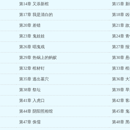
第14章 又添新棺
第15章 
第17章 我是清白的
第18章 
第20章 差错
第21章 
第23章 鬼娃娃
第24章 
第26章 唱鬼戏
第27章 
第29章 热锅上的蚂蚁
第30章 
第32章 棺材钉
第33章 
第35章 逃出墓穴
第36章 
第38章 祭坛
第39章 
第41章 入虎口
第42章 
第44章 阴阳照相馆
第45章 
第47章 侏儒
第48章 