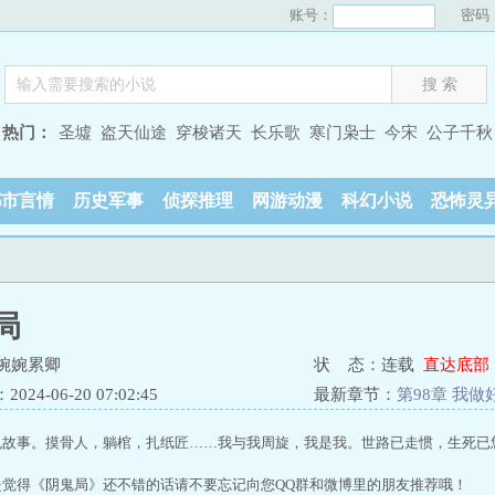
账号：
密码
热门：
圣墟
盗天仙途
穿梭诸天
长乐歌
寒门枭士
今宋
公子千秋
都市言情
历史军事
侦探推理
网游动漫
科幻小说
恐怖灵
局
婉婉累卿
状 态：连载
直达底部
24-06-20 07:02:45
最新章节：
第98章 我
鬼故事。摸骨人，躺棺，扎纸匠……我与我周旋，我是我。世路已走惯，生死已
是觉得《阴鬼局》还不错的话请不要忘记向您QQ群和微博里的朋友推荐哦！