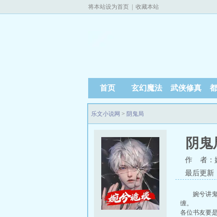
将本站设为首页
|
收藏本站
首页
玄幻魔法
武侠修真
乐文小说网
>
阴鬼局
阴鬼
作 者：
最后更新：20
婉兮讲
缠。
各位书友要