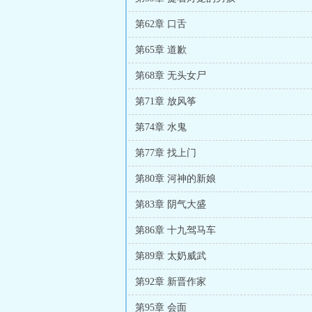
第62章 口舌
第65章 道歉
第68章 无头女尸
第71章 放风筝
第74章 水鬼
第77章 找上门
第80章 河神的新娘
第83章 阴气大盛
第86章 十九驾马车
第89章 太奶威武
第92章 新晋作家
第95章 会面