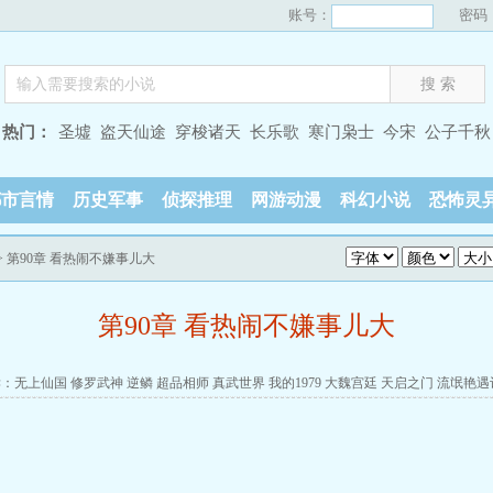
账号：
密码
热门：
圣墟
盗天仙途
穿梭诸天
长乐歌
寒门枭士
今宋
公子千秋
都市言情
历史军事
侦探推理
网游动漫
科幻小说
恐怖灵
> 第90章 看热闹不嫌事儿大
第90章 看热闹不嫌事儿大
读：
无上仙国
修罗武神
逆鳞
超品相师
真武世界
我的1979
大魏宫廷
天启之门
流氓艳遇