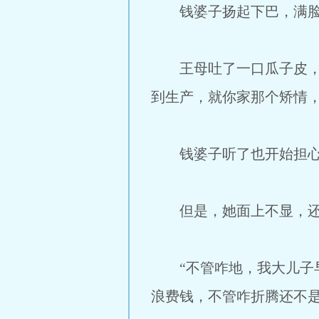
钱婆子扬起下巴，满脸的
王母吐了一口瓜子皮，满
到生产，就你家那个矫情，
钱婆子听了也开始担心起
但是，她面上不显，还
“不管咋地，我大儿子早
浪费钱，不管咋折腾还不