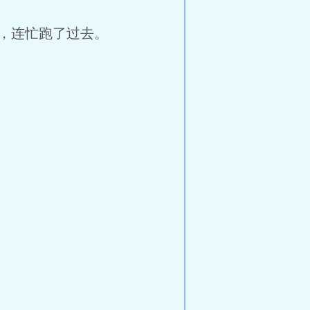
，连忙跑了过去。