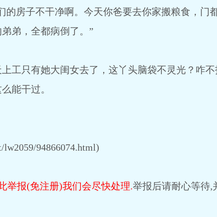
的房子不干净啊。今天你爸要去你家搬粮食，门都
弟弟，全都病倒了。”
工只有她大闺女去了，这丫头脑袋不灵光？咋不
这么能干过。
lw2059/94866074.html)
此举报(免注册)我们会尽快处理.
举报后请耐心等待,