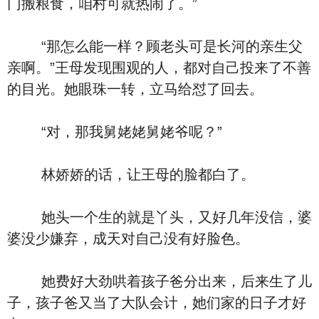
门搬粮食，咱村可就热闹了。”
“那怎么能一样？顾老头可是长河的亲生父
亲啊。”王母发现围观的人，都对自己投来了不善
的目光。她眼珠一转，立马给怼了回去。
“对，那我舅姥姥舅姥爷呢？”
林娇娇的话，让王母的脸都白了。
她头一个生的就是丫头，又好几年没信，婆
婆没少嫌弃，成天对自己没有好脸色。
她费好大劲哄着孩子爸分出来，后来生了儿
子，孩子爸又当了大队会计，她们家的日子才好