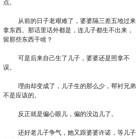
点。
从前的日子老艰难了，婆婆隔三差五地过来
拿东西。那话里话外都是，连儿子都生不出来，
留那些东西干啥？
可是后来自己生了儿子，婆婆还是照拿不
误。
理由却变成了，儿子生的那么少，帮衬兄弟
不是应该的。
反正就是偏心眼儿，偏的没边儿了。
还好老儿子争气，她又跟婆婆许诺，等儿子