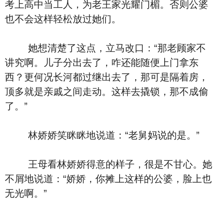
考上高中当工人，为老王家光耀门楣。否则公婆
也不会这样轻松放过她们。
她想清楚了这点，立马改口：“那老顾家不
讲究啊。儿子分出去了，咋还能随便上门拿东
西？更何况长河都过继出去了，那可是隔着房，
顶多就是亲戚之间走动。这样去撬锁，那不成偷
了。”
林娇娇笑眯眯地说道：“老舅妈说的是。”
王母看林娇娇得意的样子，很是不甘心。她
不屑地说道：“娇娇，你摊上这样的公婆，脸上也
无光啊。”