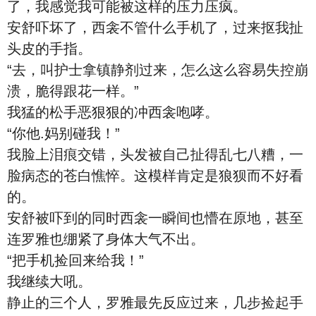
了，我感觉我可能被这样的压力压疯。
安舒吓坏了，西衾不管什么手机了，过来抠我扯
头皮的手指。
“去，叫护士拿镇静剂过来，怎么这么容易失控崩
溃，脆得跟花一样。”
我猛的松手恶狠狠的冲西衾咆哮。
“你他.妈别碰我！”
我脸上泪痕交错，头发被自己扯得乱七八糟，一
脸病态的苍白憔悴。这模样肯定是狼狈而不好看
的。
安舒被吓到的同时西衾一瞬间也懵在原地，甚至
连罗雅也绷紧了身体大气不出。
“把手机捡回来给我！”
我继续大吼。
静止的三个人，罗雅最先反应过来，几步捡起手