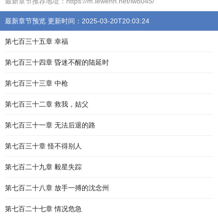
最新章节推荐地址：https://m.lewenn.net/lw8045/
最新章节预览 更新时间：2025-03-20T20:03:24
第七百三十五章 幸福
第七百三十四章 昏迷不醒的陆延时
第七百三十三章 中枪
第七百三十二章 救我，姑父
第七百三十一章 无法后退的路
第七百三十章 怪不得别人
第七百二十九章 毅星失踪
第七百二十八章 放手一搏的沈念州
第七百二十七章 情况危急