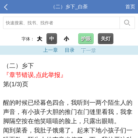
（二）乡下_白荼
首页
大
中
小
护眼
关灯
字体：
上一章
目录
下一章
（二）乡下
『章节错误,点此举报』
第(1/3)页
醒的时候已经暮色四合，我听到一两个陌生人的
声音，有小孩子大胆的推门在门缝里看我，我拿
脚隔空按在他笑嘻嘻的脸上，只露出眼睛。
闻到菜香，我肚子饿瘪了。起来下地小孩子们一