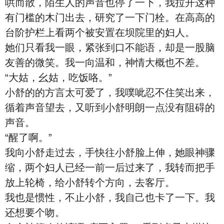
哄而散，陌生人的声音也停了一下，我拉开这种
有门槛的木门出去，研究了一下门栓。在高高的
台阶护栏上看两个被安置在坝院里的妇人。
她们只看我一眼，紧张到口不能语，却是一股脑
友善的微笑。我一向温和，神情大概也不差。
“大姑，幺姑，吃饭咯。”
小舒的的方言太可爱了，我噗呲忍不住笑出来，
循着声音望去，又听到小舒明朗一点没有阻碍的
声音。
“醒了啊。”
我向小舒走过去，手快往小舒脸上伸，她眼神骤
缩，两个妇人已经一前一后过来了，我转而把手
放上轮椅，给小舒转个方向，去客厅。
我也是惯性，不止小舒，我自己也卡了一下。我
还想要个吻。