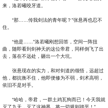
来，洛若曦咬牙道。
“那……传我剑法的青年呢？”张悬再也忍不
住。
“他是……”洛若曦刚想回答，空间一阵扭
曲，随即看到剑神天的这位帝君，同样倒飞了出
去，落在不远处，砸出一个大坑。
张悬现在的实力，和对剑道的领悟，远超过
他，都抗衡不住，他即便修为不弱，剑术高明，
依旧不是对手。
“哈哈，帝君，一群土鸡瓦狗而已！今天我就
灭了九天，灭了这神界，将一切规则踏平！”