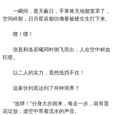
一瞬间，遮天蔽日，手掌将天地都笼罩了，
空间碎裂，日月星辰都仿佛要被硬生生打下来。
噗！噗！
张悬和洛若曦同时倒飞而出，人在空中鲜血
狂喷。
以二人的实力，竟然抵挡不住！
这家伙到底达到了何种境界？
“放肆！”分身大步踏来，每走一步，就有莲
花绽放，虚空中带着流水的声音。