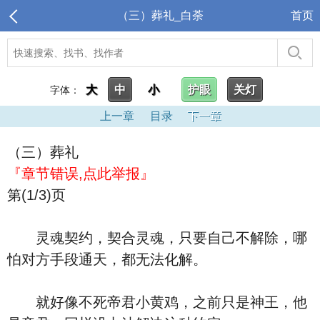
（三）葬礼_白荼
首页
大
中
小
护眼
关灯
字体：
上一章
目录
下一章
（三）葬礼
『章节错误,点此举报』
第(1/3)页
灵魂契约，契合灵魂，只要自己不解除，哪
怕对方手段通天，都无法化解。
就好像不死帝君小黄鸡，之前只是神王，他