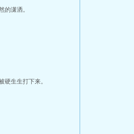
然的潇洒。
被硬生生打下来。