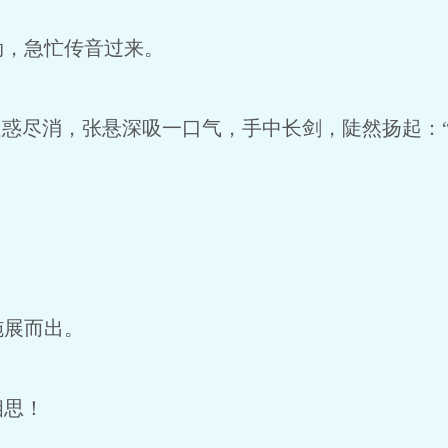
，急忙传音过来。
惑尽消，张悬深吸一口气，手中长剑，陡然扬起：
展而出。
思！