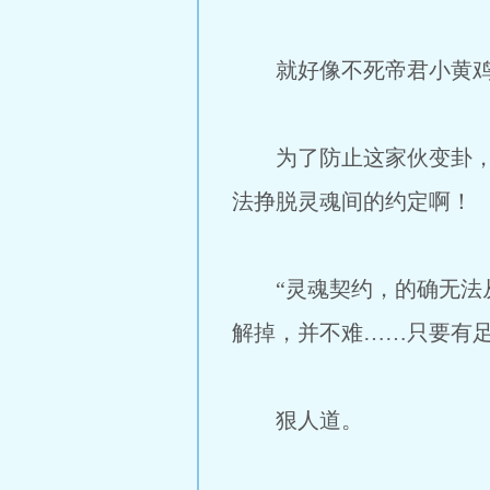
就好像不死帝君小黄鸡，
为了防止这家伙变卦，出
法挣脱灵魂间的约定啊！
“灵魂契约，的确无法从
解掉，并不难……只要有足
狠人道。