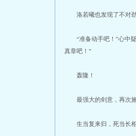
洛若曦也发现了不对劲
“准备动手吧！”心中疑
真章吧！”
轰隆！
最强大的剑意，再次施
生当复来归，死当长相