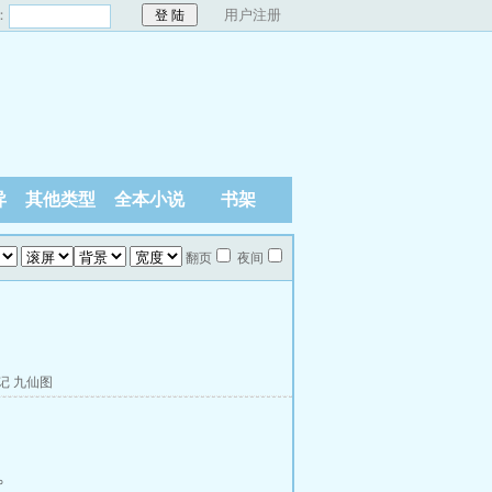
：
用户注册
异
其他类型
全本小说
书架
翻页
夜间
记
九仙图
。