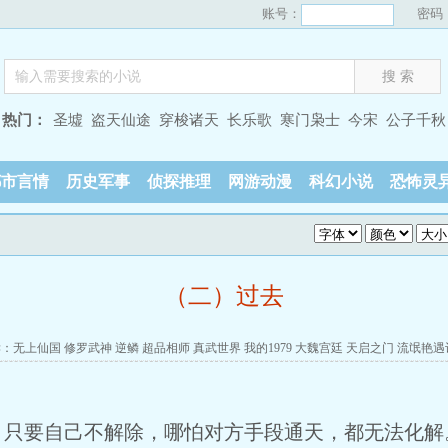
账号：
密码
热门：
圣墟
盗天仙途
穿梭诸天
长乐歌
寒门枭士
今宋
公子千秋
都市言情
历史军事
侦探推理
网游动漫
科幻小说
恐怖灵
（二）过去
读：
无上仙国
修罗武神
逆鳞
超品相师
真武世界
我的1979
大魏宫廷
天启之门
流氓艳遇
要自己不解除，哪怕对方手段通天，都无法化解