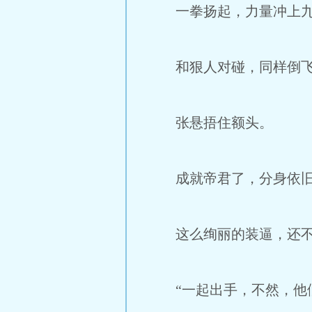
一拳扬起，力量冲上九
和狠人对碰，同样倒飞
张悬捂住额头。
成就帝君了，分身依旧
这么绚丽的装逼，还不
“一起出手，不然，他们