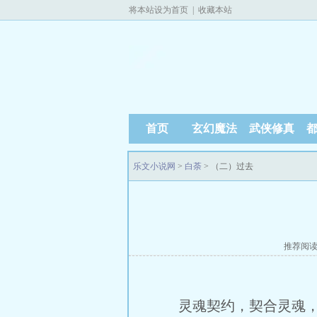
将本站设为首页
|
收藏本站
首页
玄幻魔法
武侠修真
乐文小说网
>
白荼
> （二）过去
推荐阅
灵魂契约，契合灵魂，只