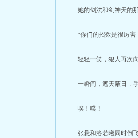
她的剑法和剑神天的那位
“你们的招数是很厉害，
轻轻一笑，狠人再次向
一瞬间，遮天蔽日，手掌
噗！噗！
张悬和洛若曦同时倒飞