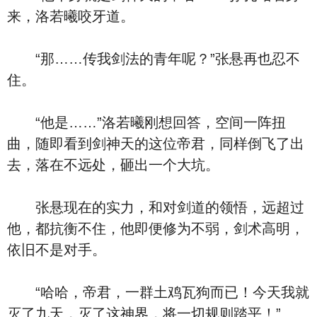
来，洛若曦咬牙道。
“那……传我剑法的青年呢？”张悬再也忍不
住。
“他是……”洛若曦刚想回答，空间一阵扭
曲，随即看到剑神天的这位帝君，同样倒飞了出
去，落在不远处，砸出一个大坑。
张悬现在的实力，和对剑道的领悟，远超过
他，都抗衡不住，他即便修为不弱，剑术高明，
依旧不是对手。
“哈哈，帝君，一群土鸡瓦狗而已！今天我就
灭了九天，灭了这神界，将一切规则踏平！”