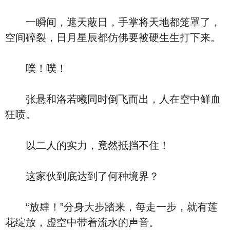
一瞬间，遮天蔽日，手掌将天地都笼罩了，
空间碎裂，日月星辰都仿佛要被硬生生打下来。
噗！噗！
张悬和洛若曦同时倒飞而出，人在空中鲜血
狂喷。
以二人的实力，竟然抵挡不住！
这家伙到底达到了何种境界？
“放肆！”分身大步踏来，每走一步，就有莲
花绽放，虚空中带着流水的声音。