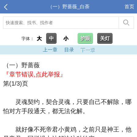
（一）野蔷薇_白荼
首页
大
中
小
护眼
关灯
字体：
上一章
目录
下一章
（一）野蔷薇
『章节错误,点此举报』
第(1/3)页
灵魂契约，契合灵魂，只要自己不解除，哪
怕对方手段通天，都无法化解。
就好像不死帝君小黄鸡，之前只是神王，他