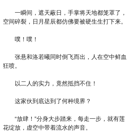
一瞬间，遮天蔽日，手掌将天地都笼罩了，
空间碎裂，日月星辰都仿佛要被硬生生打下来。
噗！噗！
张悬和洛若曦同时倒飞而出，人在空中鲜血
狂喷。
以二人的实力，竟然抵挡不住！
这家伙到底达到了何种境界？
“放肆！”分身大步踏来，每走一步，就有莲
花绽放，虚空中带着流水的声音。