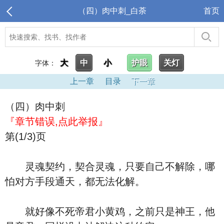
（四）肉中刺_白荼
首页
大
中
小
护眼
关灯
字体：
上一章
目录
下一章
（四）肉中刺
『章节错误,点此举报』
第(1/3)页
灵魂契约，契合灵魂，只要自己不解除，哪
怕对方手段通天，都无法化解。
就好像不死帝君小黄鸡，之前只是神王，他