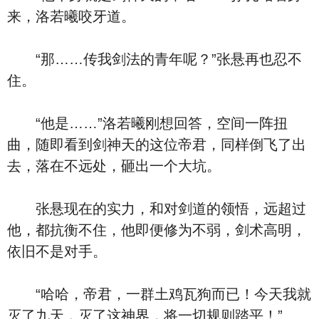
来，洛若曦咬牙道。
“那……传我剑法的青年呢？”张悬再也忍不
住。
“他是……”洛若曦刚想回答，空间一阵扭
曲，随即看到剑神天的这位帝君，同样倒飞了出
去，落在不远处，砸出一个大坑。
张悬现在的实力，和对剑道的领悟，远超过
他，都抗衡不住，他即便修为不弱，剑术高明，
依旧不是对手。
“哈哈，帝君，一群土鸡瓦狗而已！今天我就
灭了九天，灭了这神界，将一切规则踏平！”