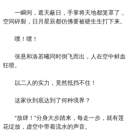
一瞬间，遮天蔽日，手掌将天地都笼罩了，
空间碎裂，日月星辰都仿佛要被硬生生打下来。
噗！噗！
张悬和洛若曦同时倒飞而出，人在空中鲜血
狂喷。
以二人的实力，竟然抵挡不住！
这家伙到底达到了何种境界？
“放肆！”分身大步踏来，每走一步，就有莲
花绽放，虚空中带着流水的声音。