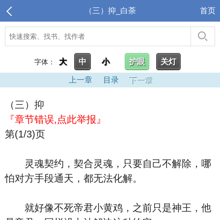
（三）抑_白荼
首页
大
中
小
护眼
关灯
字体：
上一章
目录
下一章
（三）抑
『章节错误,点此举报』
第(1/3)页
灵魂契约，契合灵魂，只要自己不解除，哪
怕对方手段通天，都无法化解。
就好像不死帝君小黄鸡，之前只是神王，他