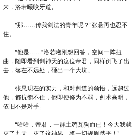
来，洛若曦咬牙道。
“那……传我剑法的青年呢？”张悬再也忍不
住。
“他是……”洛若曦刚想回答，空间一阵扭
曲，随即看到剑神天的这位帝君，同样倒飞了出
去，落在不远处，砸出一个大坑。
张悬现在的实力，和对剑道的领悟，远超过
他，都抗衡不住，他即便修为不弱，剑术高明，
依旧不是对手。
“哈哈，帝君，一群土鸡瓦狗而已！今天我就
灭了九天，灭了这神界，将一切规则踏平！”