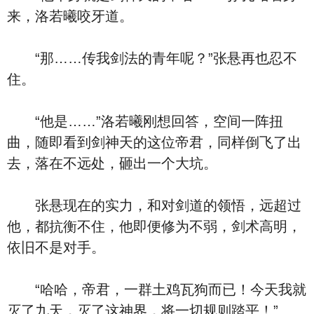
来，洛若曦咬牙道。
“那……传我剑法的青年呢？”张悬再也忍不
住。
“他是……”洛若曦刚想回答，空间一阵扭
曲，随即看到剑神天的这位帝君，同样倒飞了出
去，落在不远处，砸出一个大坑。
张悬现在的实力，和对剑道的领悟，远超过
他，都抗衡不住，他即便修为不弱，剑术高明，
依旧不是对手。
“哈哈，帝君，一群土鸡瓦狗而已！今天我就
灭了九天，灭了这神界，将一切规则踏平！”