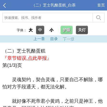
（二）芝士乳酪蛋糕_白荼
首页
大
中
小
护眼
关灯
字体：
上一章
目录
下一章
（二）芝士乳酪蛋糕
『章节错误,点此举报』
第(1/3)页
灵魂契约，契合灵魂，只要自己不解除，哪
怕对方手段通天，都无法化解。
就好像不死帝君小黄鸡，之前只是神王，他