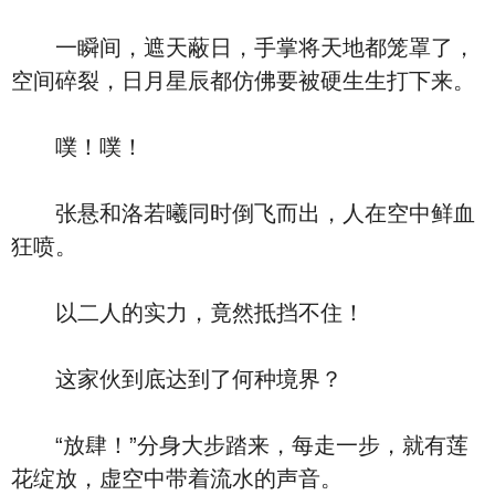
一瞬间，遮天蔽日，手掌将天地都笼罩了，
空间碎裂，日月星辰都仿佛要被硬生生打下来。
噗！噗！
张悬和洛若曦同时倒飞而出，人在空中鲜血
狂喷。
以二人的实力，竟然抵挡不住！
这家伙到底达到了何种境界？
“放肆！”分身大步踏来，每走一步，就有莲
花绽放，虚空中带着流水的声音。