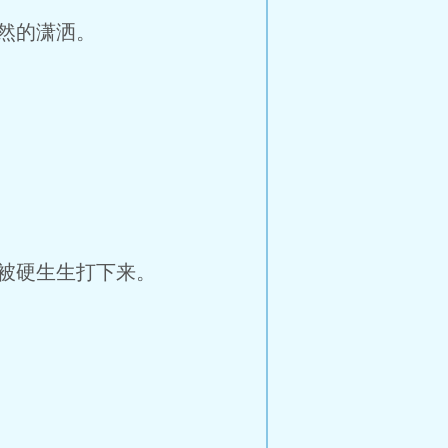
然的潇洒。
被硬生生打下来。