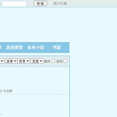
：
用户注册
异
其他类型
全本小说
书架
翻页
夜间
记
九仙图
。