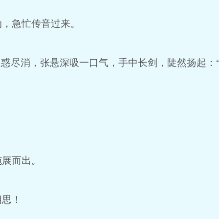
，急忙传音过来。
惑尽消，张悬深吸一口气，手中长剑，陡然扬起：
展而出。
思！