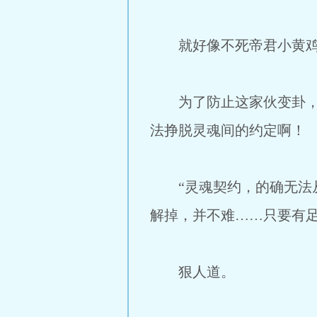
就好像不死帝君小黄鸡，
为了防止这家伙变卦，出
法挣脱灵魂间的约定啊！
“灵魂契约，的确无法从
解掉，并不难……只要有足
狠人道。