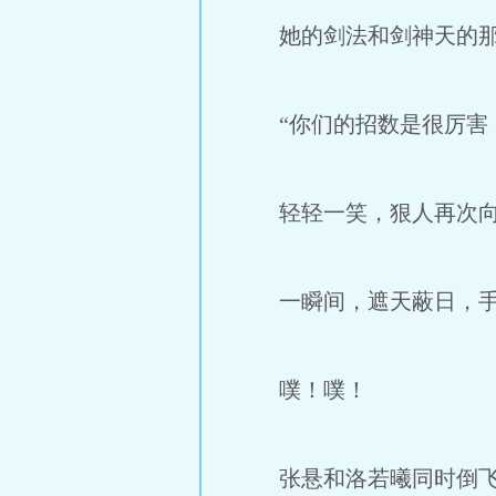
她的剑法和剑神天的那位
“你们的招数是很厉害，
轻轻一笑，狠人再次向
一瞬间，遮天蔽日，手掌
噗！噗！
张悬和洛若曦同时倒飞