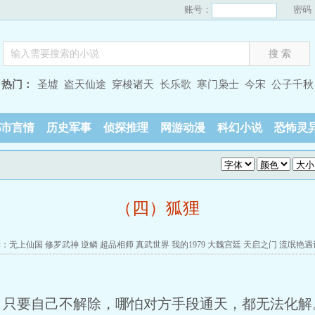
账号：
密码
热门：
圣墟
盗天仙途
穿梭诸天
长乐歌
寒门枭士
今宋
公子千秋
都市言情
历史军事
侦探推理
网游动漫
科幻小说
恐怖灵
（四）狐狸
读：
无上仙国
修罗武神
逆鳞
超品相师
真武世界
我的1979
大魏宫廷
天启之门
流氓艳遇
要自己不解除，哪怕对方手段通天，都无法化解