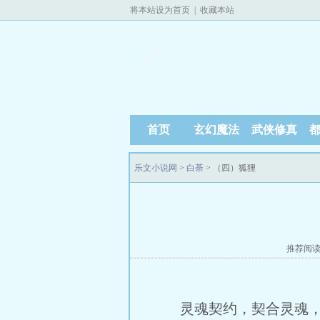
将本站设为首页
|
收藏本站
首页
玄幻魔法
武侠修真
乐文小说网
>
白荼
> （四）狐狸
推荐阅
灵魂契约，契合灵魂，只