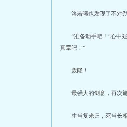
洛若曦也发现了不对劲
“准备动手吧！”心中疑
真章吧！”
轰隆！
最强大的剑意，再次施
生当复来归，死当长相