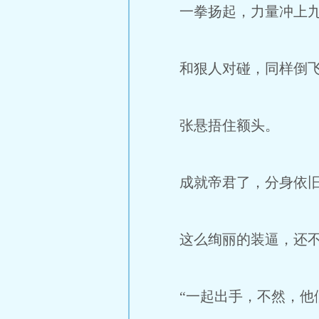
一拳扬起，力量冲上九
和狠人对碰，同样倒飞
张悬捂住额头。
成就帝君了，分身依旧
这么绚丽的装逼，还不
“一起出手，不然，他们