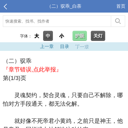
（二）驭乖_白荼
首页
大
中
小
护眼
关灯
字体：
上一章
目录
下一章
（二）驭乖
『章节错误,点此举报』
第(1/3)页
灵魂契约，契合灵魂，只要自己不解除，哪
怕对方手段通天，都无法化解。
就好像不死帝君小黄鸡，之前只是神王，他