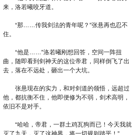
来，洛若曦咬牙道。
“那……传我剑法的青年呢？”张悬再也忍不
住。
“他是……”洛若曦刚想回答，空间一阵扭
曲，随即看到剑神天的这位帝君，同样倒飞了出
去，落在不远处，砸出一个大坑。
张悬现在的实力，和对剑道的领悟，远超过
他，都抗衡不住，他即便修为不弱，剑术高明，
依旧不是对手。
“哈哈，帝君，一群土鸡瓦狗而已！今天我就
灭了九天，灭了这神界，将一切规则踏平！”