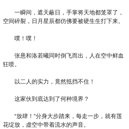
一瞬间，遮天蔽日，手掌将天地都笼罩了，
空间碎裂，日月星辰都仿佛要被硬生生打下来。
噗！噗！
张悬和洛若曦同时倒飞而出，人在空中鲜血
狂喷。
以二人的实力，竟然抵挡不住！
这家伙到底达到了何种境界？
“放肆！”分身大步踏来，每走一步，就有莲
花绽放，虚空中带着流水的声音。