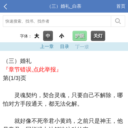
（三）婚礼_白荼
首页
大
中
小
护眼
关灯
字体：
上一章
目录
下一章
（三）婚礼
『章节错误,点此举报』
第(1/3)页
灵魂契约，契合灵魂，只要自己不解除，哪
怕对方手段通天，都无法化解。
就好像不死帝君小黄鸡，之前只是神王，他