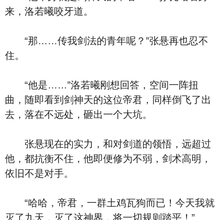
来，洛若曦咬牙道。
“那……传我剑法的青年呢？”张悬再也忍不
住。
“他是……”洛若曦刚想回答，空间一阵扭
曲，随即看到剑神天的这位帝君，同样倒飞了出
去，落在不远处，砸出一个大坑。
张悬现在的实力，和对剑道的领悟，远超过
他，都抗衡不住，他即便修为不弱，剑术高明，
依旧不是对手。
“哈哈，帝君，一群土鸡瓦狗而已！今天我就
灭了九天，灭了这神界，将一切规则踏平！”