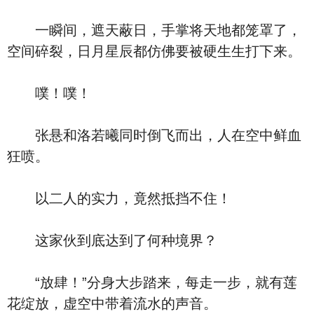
一瞬间，遮天蔽日，手掌将天地都笼罩了，
空间碎裂，日月星辰都仿佛要被硬生生打下来。
噗！噗！
张悬和洛若曦同时倒飞而出，人在空中鲜血
狂喷。
以二人的实力，竟然抵挡不住！
这家伙到底达到了何种境界？
“放肆！”分身大步踏来，每走一步，就有莲
花绽放，虚空中带着流水的声音。