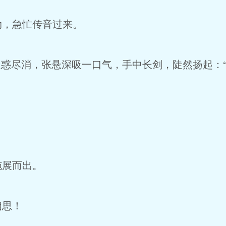
，急忙传音过来。
惑尽消，张悬深吸一口气，手中长剑，陡然扬起：
展而出。
思！