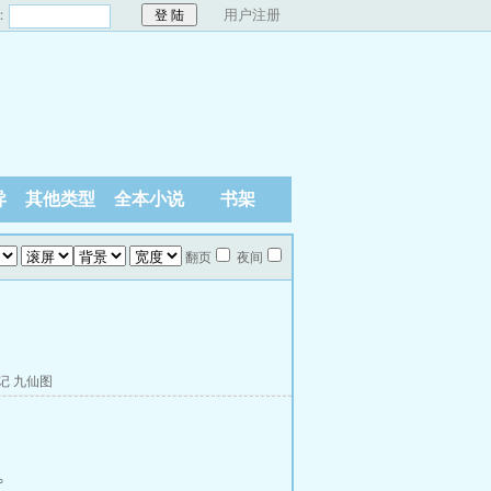
：
用户注册
异
其他类型
全本小说
书架
翻页
夜间
记
九仙图
。