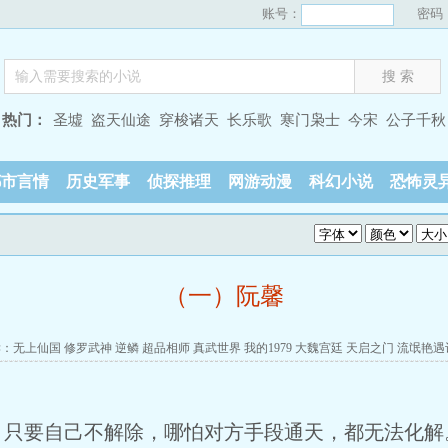
账号：
密码
热门：
圣墟
盗天仙途
穿梭诸天
长乐歌
寒门枭士
今宋
公子千秋
都市言情
历史军事
侦探推理
网游动漫
科幻小说
恐怖灵
（一）阮馨
读：
无上仙国
修罗武神
逆鳞
超品相师
真武世界
我的1979
大魏宫廷
天启之门
流氓艳遇
要自己不解除，哪怕对方手段通天，都无法化解