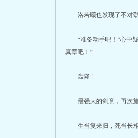
洛若曦也发现了不对劲
“准备动手吧！”心中疑
真章吧！”
轰隆！
最强大的剑意，再次施
生当复来归，死当长相