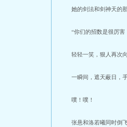
她的剑法和剑神天的那位
“你们的招数是很厉害，
轻轻一笑，狠人再次向
一瞬间，遮天蔽日，手掌
噗！噗！
张悬和洛若曦同时倒飞