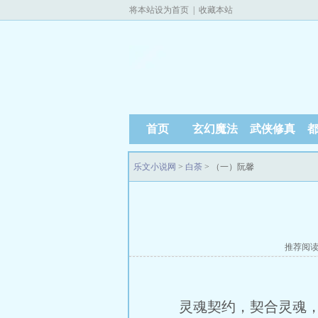
将本站设为首页
|
收藏本站
首页
玄幻魔法
武侠修真
乐文小说网
>
白荼
> （一）阮馨
推荐阅
灵魂契约，契合灵魂，只