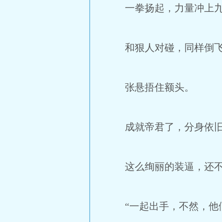
一拳扬起，力量冲上九
和狠人对碰，同样倒飞
张悬捂住额头。
成就帝君了，分身依旧
这么绚丽的装逼，还不
“一起出手，不然，他们