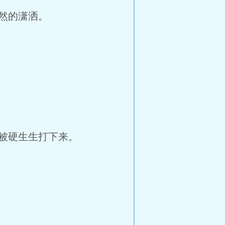
然的潇洒。
被硬生生打下来。