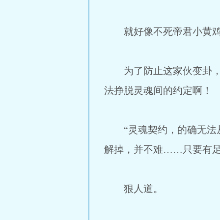
就好像不死帝君小黄鸡，
为了防止这家伙变卦，出
法挣脱灵魂间的约定啊！
“灵魂契约，的确无法从
解掉，并不难……只要有足
狠人道。