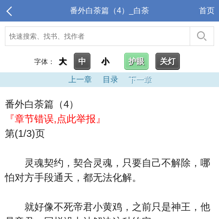
番外白荼篇（4）_白荼
首页
大
中
小
护眼
关灯
字体：
上一章
目录
下一章
番外白荼篇（4）
『章节错误,点此举报』
第(1/3)页
灵魂契约，契合灵魂，只要自己不解除，哪
怕对方手段通天，都无法化解。
就好像不死帝君小黄鸡，之前只是神王，他