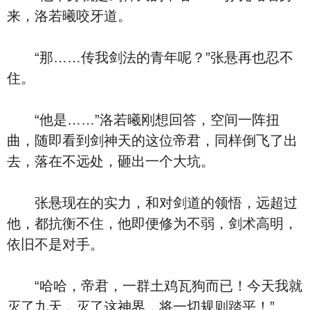
来，洛若曦咬牙道。
“那……传我剑法的青年呢？”张悬再也忍不
住。
“他是……”洛若曦刚想回答，空间一阵扭
曲，随即看到剑神天的这位帝君，同样倒飞了出
去，落在不远处，砸出一个大坑。
张悬现在的实力，和对剑道的领悟，远超过
他，都抗衡不住，他即便修为不弱，剑术高明，
依旧不是对手。
“哈哈，帝君，一群土鸡瓦狗而已！今天我就
灭了九天，灭了这神界，将一切规则踏平！”