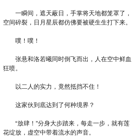
一瞬间，遮天蔽日，手掌将天地都笼罩了，
空间碎裂，日月星辰都仿佛要被硬生生打下来。
噗！噗！
张悬和洛若曦同时倒飞而出，人在空中鲜血
狂喷。
以二人的实力，竟然抵挡不住！
这家伙到底达到了何种境界？
“放肆！”分身大步踏来，每走一步，就有莲
花绽放，虚空中带着流水的声音。