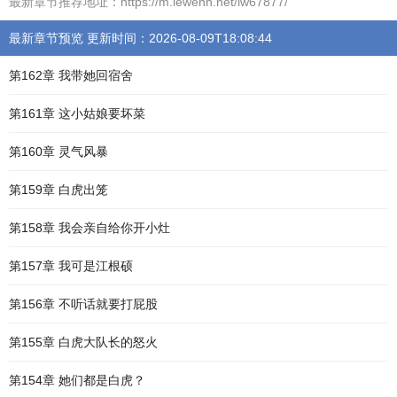
最新章节推荐地址：https://m.lewenn.net/lw67877/
最新章节预览 更新时间：2026-08-09T18:08:44
第162章 我带她回宿舍
第161章 这小姑娘要坏菜
第160章 灵气风暴
第159章 白虎出笼
第158章 我会亲自给你开小灶
第157章 我可是江根硕
第156章 不听话就要打屁股
第155章 白虎大队长的怒火
第154章 她们都是白虎？