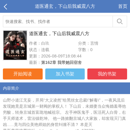
道医通玄，下山后我威震八方
首页
道医通玄，下山后我威震八方
作者：白玖
分类：言情
状态：连载
字数：0
更新：2026-08-09T18:08:44
最新：
第162章 我带她回宿舍
开始阅读
加入书架
我的书架
内容简介
山野小道江无妄，开局“大义凌然”给黑丝女总裁\"解毒\"，一夜风流后
发现她竟是京城第一财阀的掌权人！ 下山后，未婚妻当众悔婚羞辱他
穷酸，转身京城首富跪地喊祖宗。 左手神医鬼手，医活死人白骨，右
手天师道术，雷法镇乾坤。 他一路掀翻京城八大家族，却发现灭门真
凶......竟与四位美艳师姐的身世纠缠不清？ 本是灭