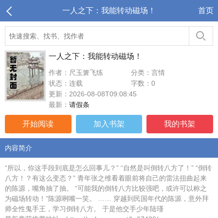
一人之下：我能转动磁场！
首页
一人之下：我能转动磁场！
作者：尺玉箫飞练
分类：言情
状态：连载
字数：0
更新：2026-08-08T09:08:45
最新：
请假条
开始阅读
加入书架
我的书架
内容简介
“所以，你这手段到底是怎么回事儿？” “自然是叫倒转八方了！” “倒转
八方！？有这么变态？” 青年张之维看着眼前将自己的雷法扭曲起来
的陈源，嘴角抽了抽。 “可能我的倒转八方比较强吧，或许可以称之
为磁场转动！”陈源咧嘴一笑。 …… 穿越到民国年代的陈源，意外拜
师全性鬼手王，学习倒转八方。 于是他交手少年陆瑾