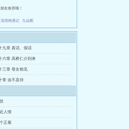
的朋友推荐哦！
流氓艳遇记
九仙图
十九章 真话、假话
十六章 高桥仁介到来
十三章 母女相见
十章 迫不及待
技
不近人情
逮个正着