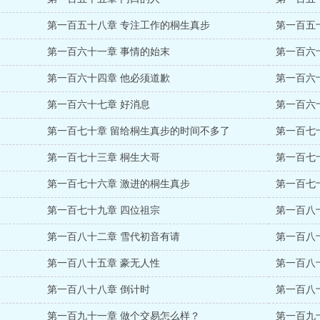
第一百五十八章 专注工作的桐生真步
第一百五
第一百六十一章 事情的始末
第一百六
第一百六十四章 他必须道歉
第一百六
第一百六十七章 好消息
第一百六
第一百七十章 留给桐生真步的时间不多了
第一百七
第一百七十三章 桐生大哥
第一百七
第一百七十六章 激进的桐生真步
第一百七
第一百七十九章 四位祖宗
第一百八
第一百八十二章 雪代初音有请
第一百八
第一百八十五章 豪无人性
第一百八
第一百八十八章 倒计时
第一百八
第一百九十一章 做个交易怎么样？
第一百九