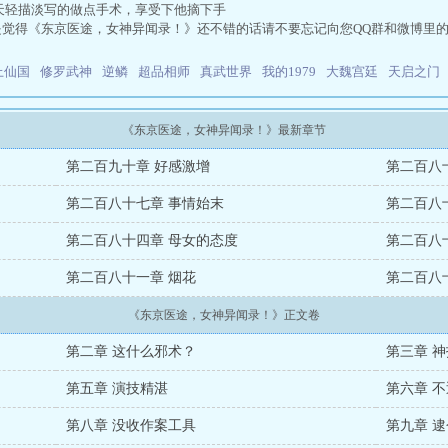
天轻描淡写的做点手术，享受下他摘下手
是觉得《东京医途，女神异闻录！》还不错的话请不要忘记向您QQ群和微博里
上仙国
修罗武神
逆鳞
超品相师
真武世界
我的1979
大魏宫廷
天启之门
《东京医途，女神异闻录！》最新章节
第二百九十章 好感激增
第二百八
第二百八十七章 事情始末
第二百八
第二百八十四章 母女的态度
第二百八
第二百八十一章 烟花
第二百八
《东京医途，女神异闻录！》正文卷
第二章 这什么邪术？
第三章 神
第五章 演技精湛
第六章 
第八章 没收作案工具
第九章 