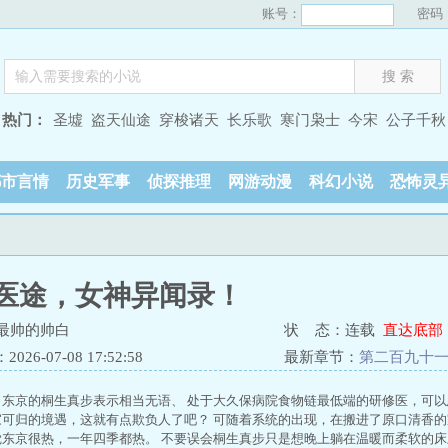
账号：
密码
热门：
圣墟
盗天仙途
穿梭诸天
长乐歌
寒门枭士
今宋
公子千秋
都市言情
历史军事
侦探推理
网游动漫
科幻小说
恐怖灵
医途，女神异闻录！
最帅的帅白
状 态：连载
直达底部
26-07-08 17:52:58
最新章节：
第二百九十一
了东京的桐生真步表示相当无语、 处于大久保病院食物链最低端的研修医，可以
家可归的境遇，这就有点欺负人了吧？ 可随着系统的出现，在搬进了原口清香
觉东京很热，一年四季都热。 不要误会桐生真步只是想晚上躺在温暖而柔软的