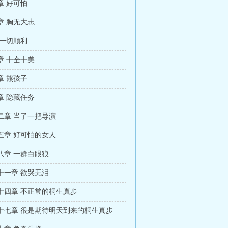
章 好可怕
章 胸无大志
 一切顺利
章 十全十美
章 熊孩子
章 隐藏任务
二章 当了一把导演
五章 好可怕的女人
八章 一群白眼狼
十一章 欲哭无泪
十四章 不正常的桐生真步
十七章 很是期待明天到来的桐生真步