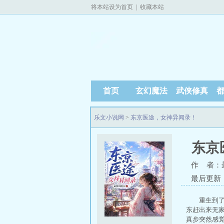
将本站设为首页
|
收藏本站
首页
玄幻魔法
武侠修真
乐文小说网
>
东京医途，女神异闻录！
东京
作 者：
最后更新：20
重生到
东赶出来无
真步突然感