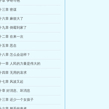
十章 争奇斗艳
十三章 密谋
十六章 麻烦大了
十九章 倒霉到家了
十二章 在来一次
十五章 恶念
十八章 怎么会这样？
十一章 人民的力量是伟大的
十四章 无用的哀求
十七章 风波又起
十章 好消息、坏消息
十三章 还少一个女孩子
十六章 棘手的患者