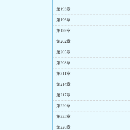
第193章
第196章
第199章
第202章
第205章
第208章
第211章
第214章
第217章
第220章
第223章
第226章