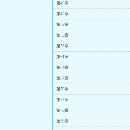
第46章
第49章
第52章
第55章
第58章
第61章
第64章
第67章
第70章
第73章
第76章
第79章