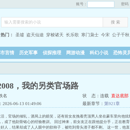
账号：
密码
热门：
圣墟
盗天仙途
穿梭诸天
长乐歌
寒门枭士
今宋
公子千秋
都市言情
历史军事
侦探推理
网游动漫
科幻小说
恐怖灵
2008，我的另类官场路
佚名
状 态：连载
直达底部
26-06-13 01:49:06
最新章节：
第921章
活，官场的倾轧，酒局上的赔笑，还有前女友挽着秃顶男人坐在豪车里向他炫耀…
，成了他刻骨铭心的经验教训。 回过神来，前女友正在跟他提分手，正在教育他‘
个好人，结果却成了人人眼中的软柿子，被吃到骨头渣子都不剩。 这一世，他