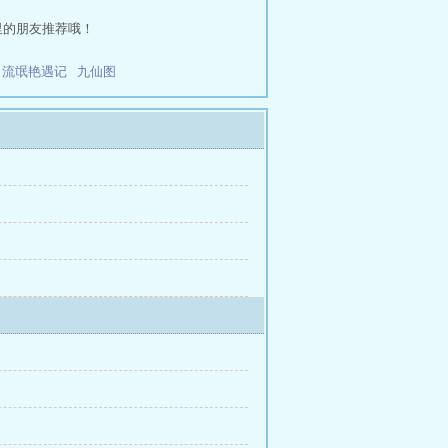
里的朋友推荐哦！
流氓艳遇记
九仙图