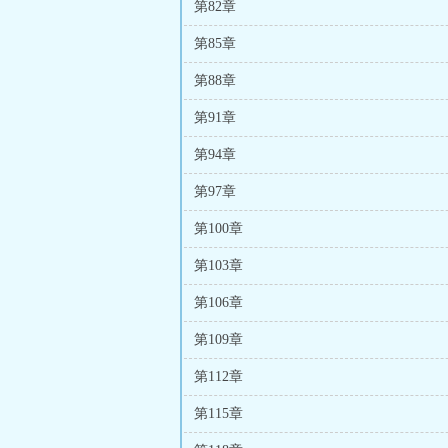
第82章
第85章
第88章
第91章
第94章
第97章
第100章
第103章
第106章
第109章
第112章
第115章