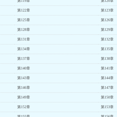
第119章
第120章
第122章
第123章
第125章
第126章
第128章
第129章
第131章
第132章
第134章
第135章
第137章
第138章
第140章
第141章
第143章
第144章
第146章
第147章
第149章
第150章
第152章
第153章
第155章
第156章