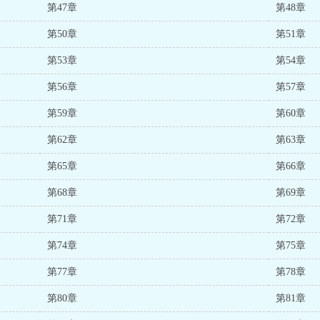
第47章
第48章
第50章
第51章
第53章
第54章
第56章
第57章
第59章
第60章
第62章
第63章
第65章
第66章
第68章
第69章
第71章
第72章
第74章
第75章
第77章
第78章
第80章
第81章