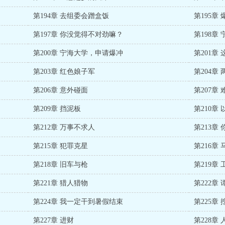
第194章 去组委会蹭盒饭
第195章
第197章 你没觉得不对劲嘛？
第198章
第200章 宁海大学，申请爆冲
第201章
第203章 红色娘子军
第204章
第206章 意外碰面
第207章
第209章 挡泥板
第210章
第212章 万事不求人
第213章
第215章 犯罪克星
第216章
第218章 旧车与枪
第219章
第221章 猎人猎物
第222章
第224章 我一定干到暑假结束
第225章
第227章 进财
第228章