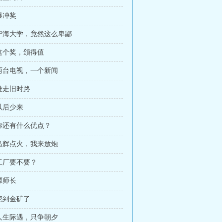
 爆冲奖
 宁海大学，竟然这么卑鄙
 这个奖，颁得值
 两台电视，一个新闻
 难走旧时路
 以后少来
 你还有什么优点？
 马辉点火，我来放炮
 工厂要不要？
 谭师长
 挖到金矿了
 人生际遇，只争朝夕