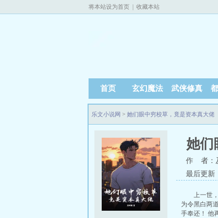
将本站设为首页
|
收藏本站
首页
玄幻魔法
武侠修真
乐文小说网
>
她们眼中穷校草，竟是资本真大佬
她们
作 者：
最后更新：20
上一世
为令黑白两道
手奉还！ 他