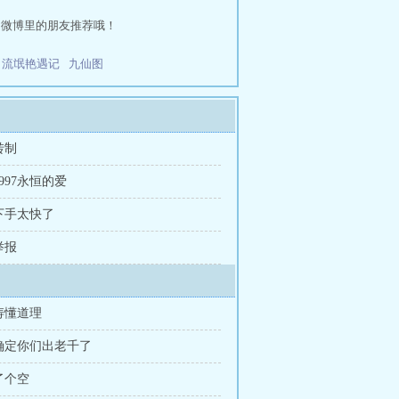
和微博里的朋友推荐哦！
流氓艳遇记
九仙图
转制
1997永恒的爱
 下手太快了
举报
涛懂道理
我确定你们出老千了
了个空