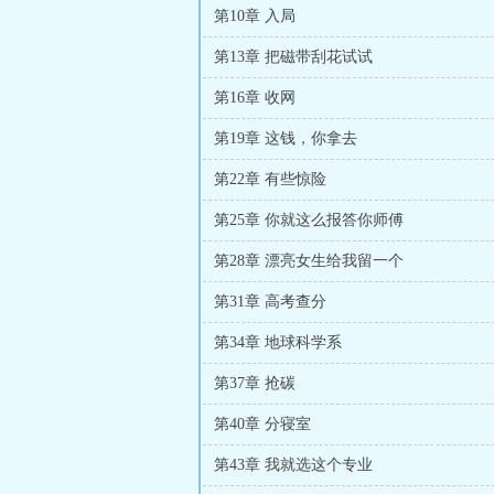
第10章 入局
第13章 把磁带刮花试试
第16章 收网
第19章 这钱，你拿去
第22章 有些惊险
第25章 你就这么报答你师傅
第28章 漂亮女生给我留一个
第31章 高考查分
第34章 地球科学系
第37章 抢碳
第40章 分寝室
第43章 我就选这个专业