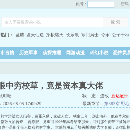
账号：
密码
热门：
圣墟
盗天仙途
穿梭诸天
长乐歌
寒门枭士
今宋
公子千秋
都市言情
历史军事
侦探推理
网游动漫
科幻小说
恐怖灵
眼中穷校草，竟是资本真大佬
及时晴
状 态：连载
直达底部
26-08-05 17:09:29
最新章节：
第383章 野心
，韩学涛被女人陷害，蒙冤入狱，家破人亡。 铁窗三年，远走海外，他在华尔
都敬畏的传奇。 再睁眼，竟重回1996年高考结束那天，回到那个皮带正被解
再也不是那个任人摆布的穷学生。 大伯想用五千块买断他的大学名额，还摆出