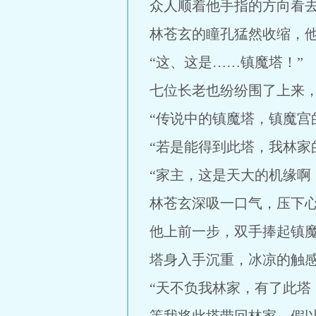
众人顺着他手指的方向看
林苍玄的瞳孔猛然收缩，
“这、这是……镇魔塔！”
七位长老也纷纷围了上来
“传说中的镇魔塔，镇魔宫
“若是能得到此塔，我林家
“家主，这是天大的机缘啊
林苍玄深吸一口气，压下
他上前一步，双手捧起镇
塔身入手沉重，冰凉的触
“天不负我林家，有了此塔