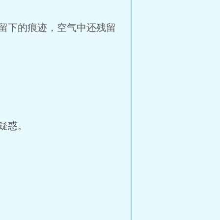
留下的痕迹，空气中还残留
疑惑。
。