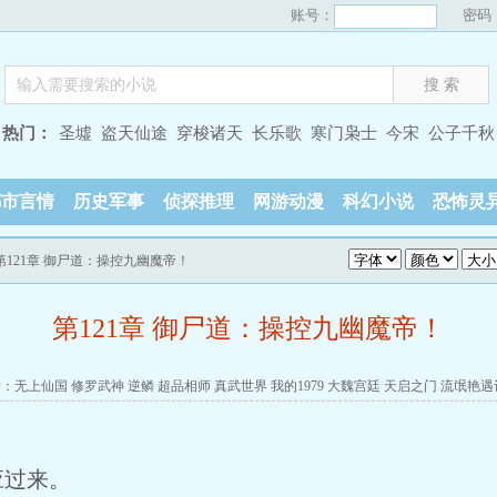
账号：
密码
热门：
圣墟
盗天仙途
穿梭诸天
长乐歌
寒门枭士
今宋
公子千秋
都市言情
历史军事
侦探推理
网游动漫
科幻小说
恐怖灵
 第121章 御尸道：操控九幽魔帝！
第121章 御尸道：操控九幽魔帝！
读：
无上仙国
修罗武神
逆鳞
超品相师
真武世界
我的1979
大魏宫廷
天启之门
流氓艳遇
应过来。