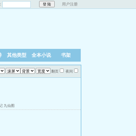
：
用户注册
异
其他类型
全本小说
书架
翻页
夜间
记
九仙图