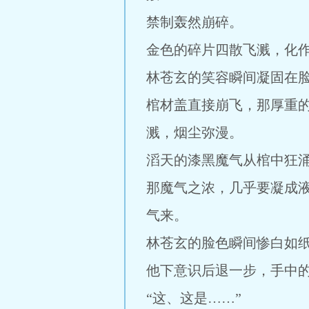
禁制轰然崩碎。
金色的碎片四散飞溅，化
林苍玄的笑容瞬间凝固在
棺材盖直接崩飞，那厚重
溅，烟尘弥漫。
滔天的漆黑魔气从棺中狂
那魔气之浓，几乎要凝成
气来。
林苍玄的脸色瞬间惨白如
他下意识后退一步，手中
“这、这是……”