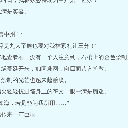
时日，我林家必将成为中州第一世家！”
上满是笑容。
震中州！”
算是九大帝族也要对我林家礼让三分！”
奋地查看着，没有一个人注意到，石棺上的金色禁制
边缘蔓延开来，如同蛛网，向四面八方扩散。
，禁制的光芒也越来越黯淡。
指尖轻轻抚过塔身上的符文，眼中满是痴迷。
如海，若是能为我所用……”
然传来一声巨响。