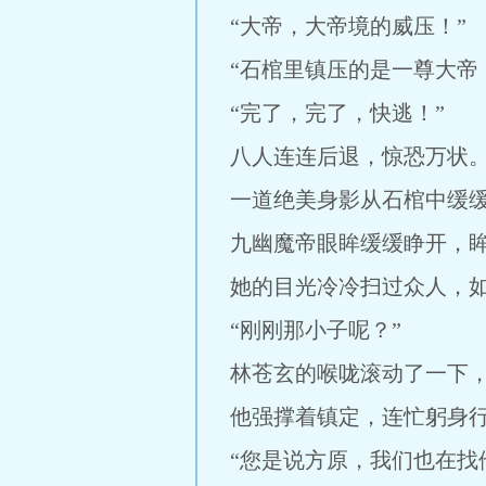
“大帝，大帝境的威压！”
“石棺里镇压的是一尊大帝
“完了，完了，快逃！”
八人连连后退，惊恐万状
一道绝美身影从石棺中缓
九幽魔帝眼眸缓缓睁开，
她的目光冷冷扫过众人，
“刚刚那小子呢？”
林苍玄的喉咙滚动了一下
他强撑着镇定，连忙躬身
“您是说方原，我们也在找