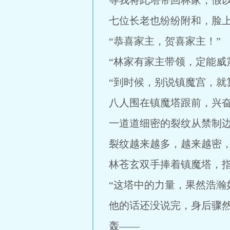
等我将此塔带回林家，假以
七位长老也纷纷附和，脸
“恭喜家主，贺喜家主！”
“林家有家主带领，定能威
“到时候，别说镇魔宫，就
八人围在镇魔塔跟前，兴
一道道细密的裂纹从禁制
裂纹越来越多，越来越密
林苍玄双手捧着镇魔塔，
“这塔中的力量，果然浩瀚
他的话还没说完，身后骤
轰——