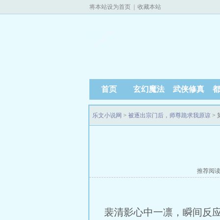
将本站设为首页
|
收藏本站
首页
玄幻魔法
武侠修真
乐文小说网
>
被逐出宗门后，师尊跪求我原谅
>
推荐阅
裴清影心中一凛，瞬间反