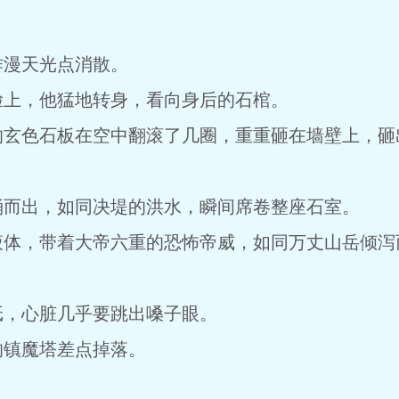
作漫天光点消散。
脸上，他猛地转身，看向身后的石棺。
的玄色石板在空中翻滚了几圈，重重砸在墙壁上，砸
涌而出，如同决堤的洪水，瞬间席卷整座石室。
液体，带着大帝六重的恐怖帝威，如同万丈山岳倾泻
纸，心脏几乎要跳出嗓子眼。
的镇魔塔差点掉落。