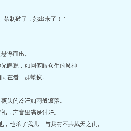
，禁制破了，她出来了！”
。
缓悬浮而出。
眸光睥睨，如同俯瞰众生的魔神。
如同在看一群蝼蚁。
，额头的冷汗如雨般滚落。
行礼，声音里满是讨好。
他，他杀了我儿，与我有不共戴天之仇。