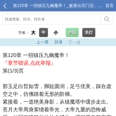
第120章 一招镇压九幽魔帝！_被逐出宗门后，师尊跪求我原谅
首页
大
中
小
护眼
关灯
字体：
上一章
目录
下一章
第120章 一招镇压九幽魔帝！
『章节错误,点此举报』
第(1/3)页
那玉足白皙如雪，脚趾圆润，足弓优美，踩在虚
空之中，仿佛踏着无形的阶梯。
紧接着，一道绝美身影，从镇魔塔中缓步走出。
苍月大帝周身萦绕着帝光，大帝九重的恐怖威