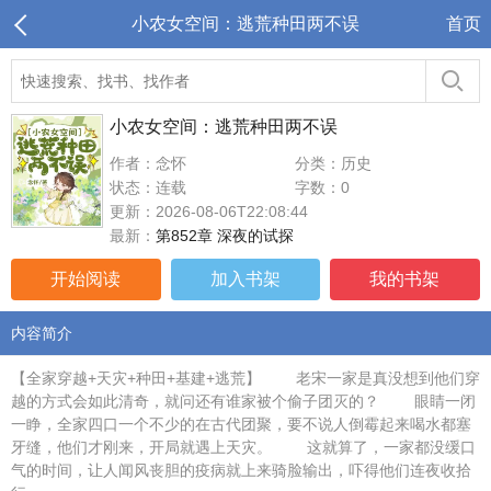
小农女空间：逃荒种田两不误
首页
小农女空间：逃荒种田两不误
作者：念怀
分类：历史
状态：连载
字数：0
更新：2026-08-06T22:08:44
最新：
第852章 深夜的试探
开始阅读
加入书架
我的书架
内容简介
【全家穿越+天灾+种田+基建+逃荒】 老宋一家是真没想到他们穿
越的方式会如此清奇，就问还有谁家被个偷子团灭的？ 眼睛一闭
一睁，全家四口一个不少的在古代团聚，要不说人倒霉起来喝水都塞
牙缝，他们才刚来，开局就遇上天灾。 这就算了，一家都没缓口
气的时间，让人闻风丧胆的疫病就上来骑脸输出，吓得他们连夜收拾