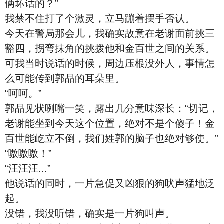
俩坏话的？”
我禁不住打了个激灵，立马蹦着摆手否认。
今天在警局那会儿，我确实故意在老谢面前挑三
豁四，拐弯抹角的挑拨他和金百世之间的关系。
可我当时说话的时候，周边压根没外人，事情怎
么可能传到郭品的耳朵里。
“呵呵。”
郭品见状咧嘴一笑，露出几分意味深长：“切记，
老谢能坐到今天这个位置，绝对不是个傻子！金
百世能屹立不倒，我们姓郭的脑子也绝对够使。”
“嗷嗷嗷！”
“汪汪汪...”
他说话的同时，一片急促又凶狠的狗吠声猛地泛
起。
没错，我没听错，确实是一片狗叫声。