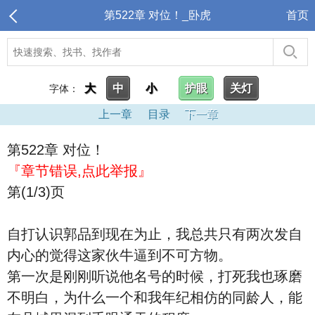
第522章 对位！_卧虎
首页
大
中
小
护眼
关灯
字体：
上一章
目录
下一章
第522章 对位！
『章节错误,点此举报』
第(1/3)页
自打认识郭品到现在为止，我总共只有两次发自
内心的觉得这家伙牛逼到不可方物。
第一次是刚刚听说他名号的时候，打死我也琢磨
不明白，为什么一个和我年纪相仿的同龄人，能