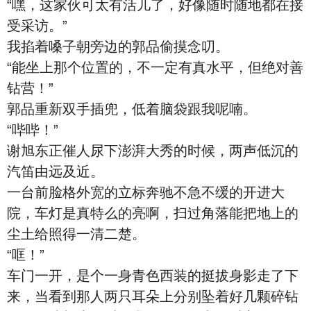
“嘿，这家伙可太有活儿了，好像随时随地都在接
受采访。”
我掐着嗓子朝旁边的郭品偷摸念叨。
“能坐上那个位置的，不一定有真水平，但绝对善
钻营！”
郭品重新双手插兜，低着脑袋跟我呢喃。
“哔哔！”
谢旭东正催人尿下澎湃大秀的时候，两声低沉的
汽笛由远及近。
一台前脸格外宽的立标奔驰不急不缓的开进大
院，车灯是真特么的亮啊，扫过角落能把地上的
尘土给照得一清二楚。
“哐！”
车门一开，是个一身青色西装的挺拔身影走了下
来，当看到那人两只耳朵上分别坠着好几颗碎钻