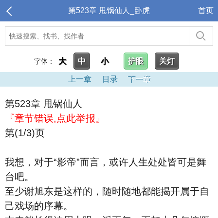
第523章 甩锅仙人_卧虎
首页
大
中
小
护眼
关灯
字体：
上一章
目录
下一章
第523章 甩锅仙人
『章节错误,点此举报』
第(1/3)页
我想，对于“影帝”而言，或许人生处处皆可是舞
台吧。
至少谢旭东是这样的，随时随地都能揭开属于自
己戏场的序幕。