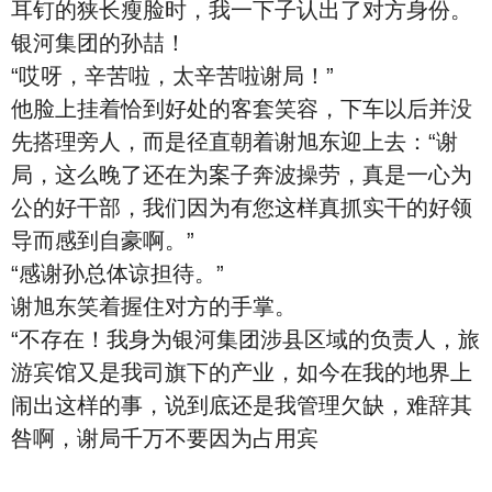
耳钉的狭长瘦脸时，我一下子认出了对方身份。
银河集团的孙喆！
“哎呀，辛苦啦，太辛苦啦谢局！”
他脸上挂着恰到好处的客套笑容，下车以后并没
先搭理旁人，而是径直朝着谢旭东迎上去：“谢
局，这么晚了还在为案子奔波操劳，真是一心为
公的好干部，我们因为有您这样真抓实干的好领
导而感到自豪啊。”
“感谢孙总体谅担待。”
谢旭东笑着握住对方的手掌。
“不存在！我身为银河集团涉县区域的负责人，旅
游宾馆又是我司旗下的产业，如今在我的地界上
闹出这样的事，说到底还是我管理欠缺，难辞其
咎啊，谢局千万不要因为占用宾