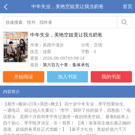
中年失业，美艳空姐竟让我当奶爸
首页
中年失业，美艳空姐竟让我当奶爸
作者：风雨中漫步
分类：言情
状态：连载
字数：0
更新：2026-08-09T03:08:14
最新：
第六百九十章：集体承包
开始阅读
加入书架
我的书架
内容简介
【都市+脑洞+日常+系统+爽文】 四十岁中年失业，李宇想要轻生。
一通电话，却让他人生重启！ “李宇，我怀了你的孩子，四胞胎！” 电
话那头，是两个月前和李宇有过激情一夜的绝美空姐。 看着B超单上
四个胎心，李宇咬牙决定：生！我养！ 【滴！恭喜宿主做出最正确的
选项，超级奶爸系统正式觉醒！】 【新手大礼包：奖励价值六千万