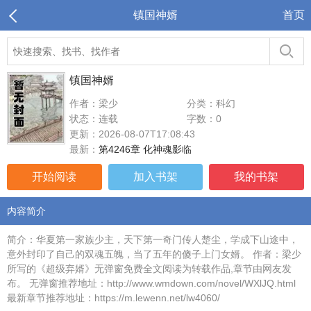
镇国神婿
首页
镇国神婿
作者：梁少
分类：科幻
状态：连载
字数：0
更新：2026-08-07T17:08:43
最新：
第4246章 化神魂影临
开始阅读
加入书架
我的书架
内容简介
简介：华夏第一家族少主，天下第一奇门传人楚尘，学成下山途中，
意外封印了自己的双魂五魄，当了五年的傻子上门女婿。 作者：梁少
所写的《超级弃婿》无弹窗免费全文阅读为转载作品,章节由网友发
布。 无弹窗推荐地址：http://www.wmdown.com/novel/WXlJQ.html
最新章节推荐地址：https://m.lewenn.net/lw4060/