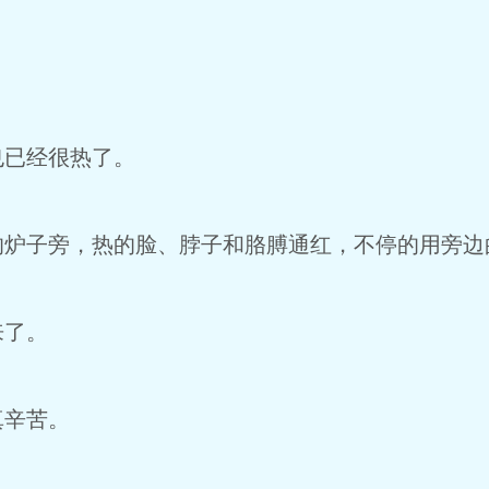
。
也已经很热了。
的炉子旁，热的脸、脖子和胳膊通红，不停的用旁边
来了。
真辛苦。