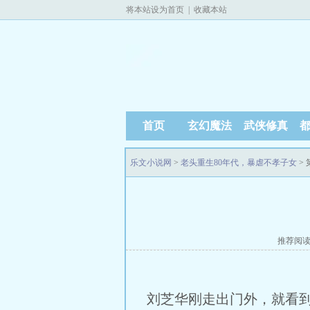
将本站设为首页
|
收藏本站
首页
玄幻魔法
武侠修真
乐文小说网
>
老头重生80年代，暴虐不孝子女
>
推荐阅
刘芝华刚走出门外，就看