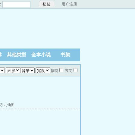
：
用户注册
异
其他类型
全本小说
书架
翻页
夜间
记
九仙图