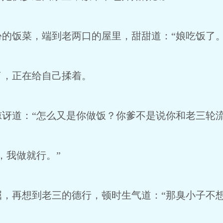
的饭菜，端到老两口的屋里，甜甜道：“娘吃饭了。
了，正在给自己揉着。
讶道：“怎么又是你做饭？你爹不是说你和老三轮流
，我做就行。”
屈，再想到老三的德行，顿时生气道：“那臭小子不