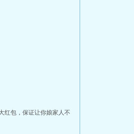
的大红包，保证让你娘家人不