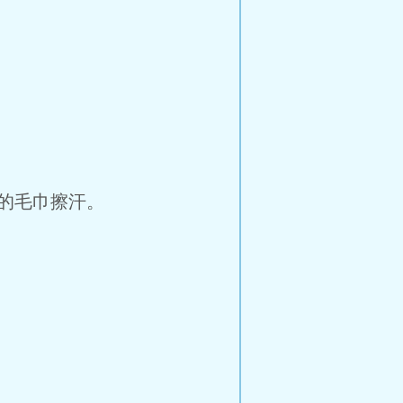
的毛巾擦汗。