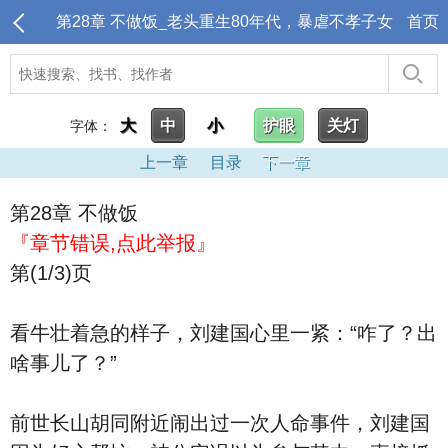
第28章 不做饭_老头重生80年代，暴虐不孝子女
首页
大
中
小
护眼
关灯
字体：
上一章
目录
下一章
第28章 不做饭
『章节错误,点此举报』
第(1/3)页
看牛壮着急的样子，刘建国心里一紧：“咋了？出
啥事儿了？”
前世长山胡同附近闹出过一次人命事件，刘建国