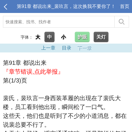
第91章 都说出来_裴玖言，这次换我不要你了！
首页
大
中
小
护眼
关灯
字体：
上一章
目录
下一章
第91章 都说出来
『章节错误,点此举报』
第(1/3)页
裴氏，裴玖言一身西装革履的出现在了裴氏大
楼，员工看到他出现，瞬间松了一口气。
这些天，他们也是听到了不少的小道消息，都在
说裴总要不行了。