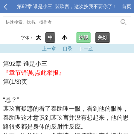
第92章 谁是小三_裴玖言，这次换我不要你了！
首页
大
中
小
护眼
关灯
字体：
上一章
目录
下一章
第92章 谁是小三
『章节错误,点此举报』
第(1/3)页
“恩？”
裴玖言疑惑的看了秦助理一眼，看到他的眼神，
秦助理这才意识到裴玖言并没有想起来，他的思
路很多都是身体的反射性反应。