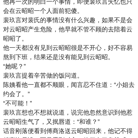
他再一次的明白一个事情，即便裴玖言失忆也只
会在云昭昭一个人面前犯傻。
裴玖言对裴氏的事情没有什么兴趣，如果不是会
对云昭昭产生危险，他早就不管不顾的去陪着云
昭昭了。
他一天都没有见到云昭昭很是不开心，好不容易
熬到下班，结果还是没有能见到云昭昭。
“她呢？”
裴玖言提着辛苦做的饭问道。
陈姨看他一直都不顺眼，闻言忍不住道：“小姐去
约会了。”
“不可能！”
裴玖言想也不想就说道，说完他忽然意识到他惹
云昭昭生气了，又抿唇道：“和谁？”
话音刚落便看到傅商洛送云昭昭回来，他记不得