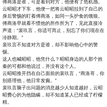
傅商洛是谁，可是看到对方，他便有了危机感。
云昭昭才下车，他便一把将云昭昭拉到了自己的
身后警惕的盯着傅商洛，如同一头护食的饿狼。
傅商洛早就看不惯他的所作所为了，见此直接冷
声道：“裴玖言，你适可而止，别忘了你们现在在
冷静期。”
裴玖言不知道对方是谁，却不影响他心中的警
惕。
这人也喊昭昭，他凭什么？昭昭身边的人那个姓
秦的可都和他说过，并没有这个人。
云昭昭推开挡在自己面前的裴玖言，“商洛哥，你
别搭理他，他日常发癫。”
裴玖言脑子出问题的消息越少人知道越好，云昭
昭费心的为他隐瞒，却不知道某人已经成了柠檬
精。