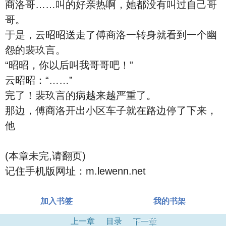
商洛哥……叫的好亲热啊，她都没有叫过自己哥
哥。
于是，云昭昭送走了傅商洛一转身就看到一个幽
怨的裴玖言。
“昭昭，你以后叫我哥哥吧！”
云昭昭：“……”
完了！裴玖言的病越来越严重了。
那边，傅商洛开出小区车子就在路边停了下来，
他
(本章未完,请翻页)
记住手机版网址：m.lewenn.net
加入书签
我的书架
上一章
目录
下一章