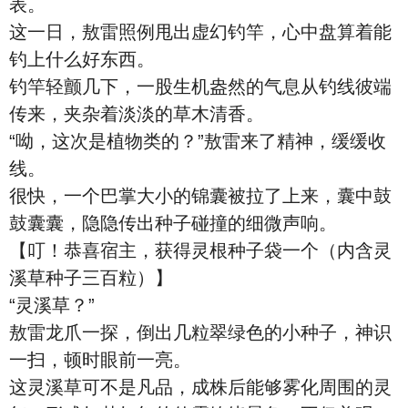
表。
这一日，敖雷照例甩出虚幻钓竿，心中盘算着能
钓上什么好东西。
钓竿轻颤几下，一股生机盎然的气息从钓线彼端
传来，夹杂着淡淡的草木清香。
“呦，这次是植物类的？”敖雷来了精神，缓缓收
线。
很快，一个巴掌大小的锦囊被拉了上来，囊中鼓
鼓囊囊，隐隐传出种子碰撞的细微声响。
【叮！恭喜宿主，获得灵根种子袋一个（内含灵
溪草种子三百粒）】
“灵溪草？”
敖雷龙爪一探，倒出几粒翠绿色的小种子，神识
一扫，顿时眼前一亮。
这灵溪草可不是凡品，成株后能够雾化周围的灵