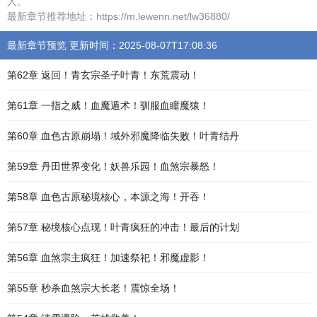
人。
最新章节推荐地址：https://m.lewenn.net/lw36880/
最新章节预览 更新时间：2025-08-07T17:08:36
第62章 返回！青玄宗圣子叶青！东荒震动！
第61章 一指之威！血魔遁术！驯服血瞳魔猿！
第60章 血色古原崩塌！域外邪魔降临失败！叶青结丹
第59章 丹田世界变化！妖兽乐园！血煞宗暴怒！
第58章 血色古原秘境核心，本源之海！开吞！
第57章 秘境核心点现！叶青疯狂的冲击！最后的计划
第56章 血煞宗主疯狂！加速祭祀！邪魔虚影！
第55章 秒杀血煞宗大长老！震惊全场！