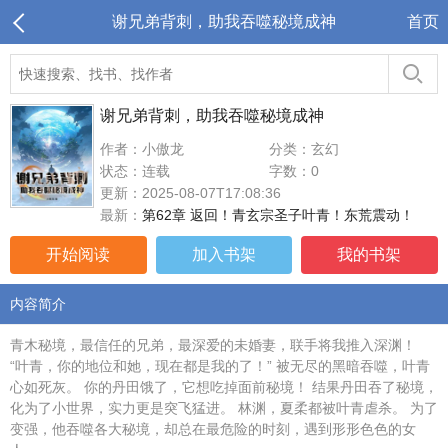
谢兄弟背刺，助我吞噬秘境成神
首页
谢兄弟背刺，助我吞噬秘境成神
作者：小傲龙
分类：玄幻
状态：连载
字数：0
更新：2025-08-07T17:08:36
最新：
第62章 返回！青玄宗圣子叶青！东荒震动！
开始阅读
加入书架
我的书架
内容简介
青木秘境，最信任的兄弟，最深爱的未婚妻，联手将我推入深渊！
“叶青，你的地位和她，现在都是我的了！” 被无尽的黑暗吞噬，叶青
心如死灰。 你的丹田饿了，它想吃掉面前秘境！ 结果丹田吞了秘境，
化为了小世界，实力更是突飞猛进。 林渊，夏柔都被叶青虐杀。 为了
变强，他吞噬各大秘境，却总在最危险的时刻，遇到形形色色的女