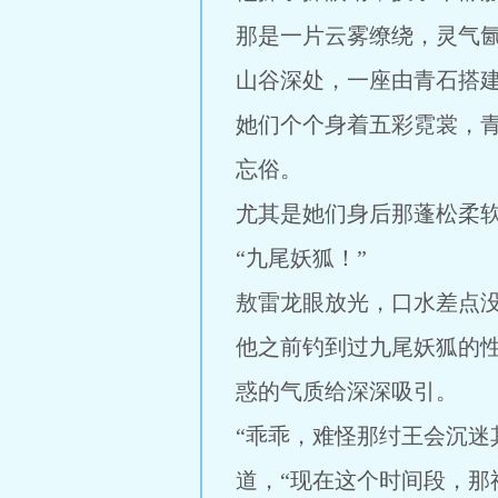
那是一片云雾缭绕，灵气
山谷深处，一座由青石搭
她们个个身着五彩霓裳，
忘俗。
尤其是她们身后那蓬松柔
“九尾妖狐！”
敖雷龙眼放光，口水差点
他之前钓到过九尾妖狐的
惑的气质给深深吸引。
“乖乖，难怪那纣王会沉迷
道，“现在这个时间段，