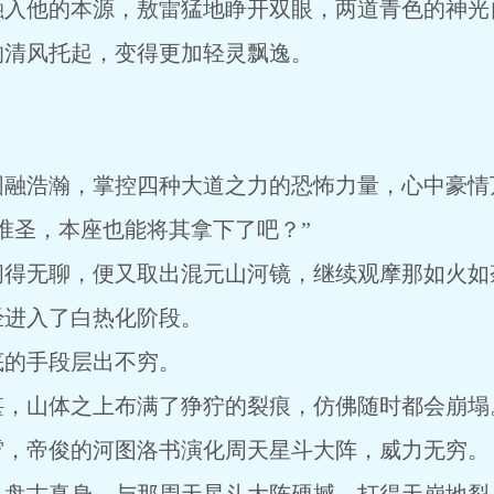
融入他的本源，敖雷猛地睁开双眼，两道青色的神光
的清风托起，变得更加轻灵飘逸。
圆融浩瀚，掌控四种大道之力的恐怖力量，心中豪情
准圣，本座也能将其拿下了吧？”
闲得无聊，便又取出混元山河镜，继续观摩那如火如
经进入了白热化阶段。
底的手段层出不穷。
堪，山体之上布满了狰狞的裂痕，仿佛随时都会崩塌
霄，帝俊的河图洛书演化周天星斗大阵，威力无穷。