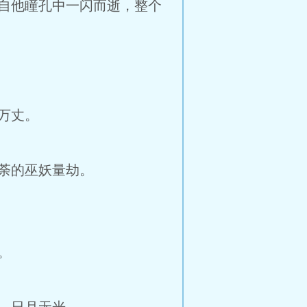
自他瞳孔中一闪而逝，整个
万丈。
荼的巫妖量劫。
。