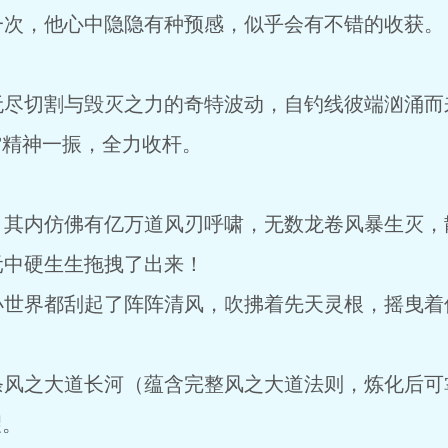
一次，他心中隐隐有种预感，似乎会有不错的收获。
！
无尽切割与毁灭之力的奇特波动，自钓线彼端汹涌而
雷精神一振，全力收杆。
，其内仿佛有亿万道风刃呼啸，无数龙卷风暴生灭，
元中硬生生拖拽了出来！
小世界都刮起了阵阵清风，吹拂着先天灵根，摇曳着
条风之大道长河（蕴含完整风之大道法则，炼化后可
望。