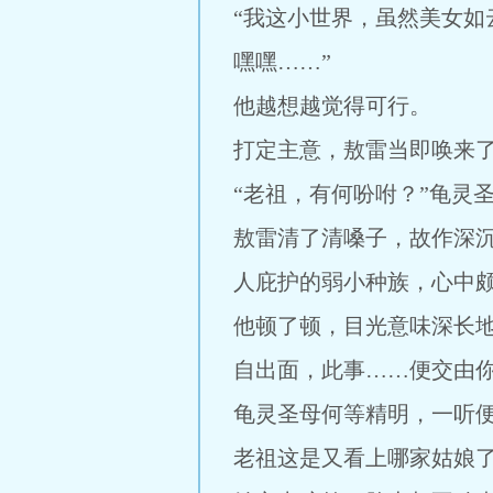
“我这小世界，虽然美女
嘿嘿……”
他越想越觉得可行。
打定主意，敖雷当即唤来
“老祖，有何吩咐？”龟灵
敖雷清了清嗓子，故作深
人庇护的弱小种族，心中颇
他顿了顿，目光意味深长
自出面，此事……便交由你
龟灵圣母何等精明，一听
老祖这是又看上哪家姑娘