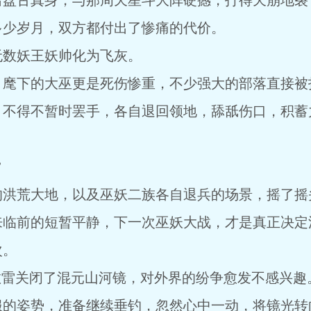
出盘古真身，与那周天星斗大阵硬撼，打得天崩地裂
多少岁月，双方都付出了惨痛的代价。
无数妖王妖帅化为飞灰。
，麾下的大巫更是死伤惨重，不少强大的部落直接被
，不得不暂时罢手，各自退回领地，舔舐伤口，积蓄
”
的洪荒大地，以及巫妖二族各自退兵的场景，摇了摇
来临前的短暂平静，下一次巫妖大战，才是真正决定
次。
敖雷关闭了混元山河镜，对外界的纷争愈发不感兴趣
服的姿势，准备继续垂钓，忽然心中一动，将镜光转