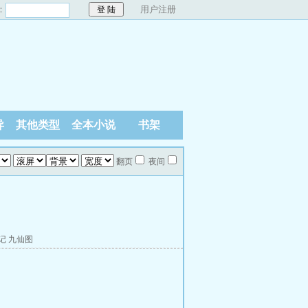
：
用户注册
异
其他类型
全本小说
书架
翻页
夜间
记
九仙图