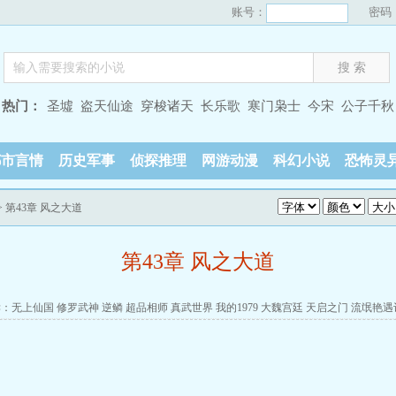
账号：
密码
热门：
圣墟
盗天仙途
穿梭诸天
长乐歌
寒门枭士
今宋
公子千秋
都市言情
历史军事
侦探推理
网游动漫
科幻小说
恐怖灵
> 第43章 风之大道
第43章 风之大道
读：
无上仙国
修罗武神
逆鳞
超品相师
真武世界
我的1979
大魏宫廷
天启之门
流氓艳遇