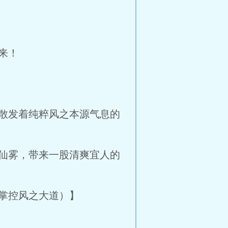
来！
散发着纯粹风之本源气息的
仙雾，带来一股清爽宜人的
掌控风之大道）】