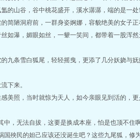
氤氲的山谷，谷中桃花盛开，溪水潺潺，端的是一处
建的简陋洞府前，一群身姿婀娜，容貌绝美的女子正
青丝如瀑，媚眼如丝，一颦一笑间，都带着一股浑然
软的九条雪白狐尾，轻轻摇曳，更添了几分妖娆与妩
没流下来。
性感美照，当时就惊为天人，如今亲眼见到活的，更
其中，无法自拔，这要是换成本座，怕是也顶不住啊
那祸国殃民的妲己应该还没诞生吧？这些九尾狐，修