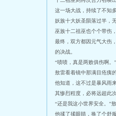
十二祖巫则再次合力召唤
这一场大战，持续了不知
妖族十大妖圣陨落过半，
巫族十二祖巫也个个带伤
最终，双方都因元气大伤
的决战。
“啧啧，真是两败俱伤啊。
敖雷看着镜中那满目疮痍
他知道，这不过是暴风雨
其惨烈程度，必将远超此
“还是我这小世界安全。”
他揉了揉眼睛，换了个舒