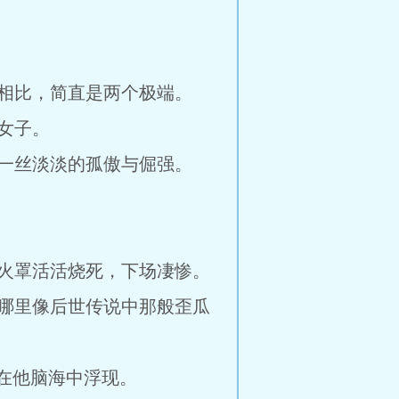
相比，简直是两个极端。
女子。
一丝淡淡的孤傲与倔强。
火罩活活烧死，下场凄惨。
哪里像后世传说中那般歪瓜
在他脑海中浮现。