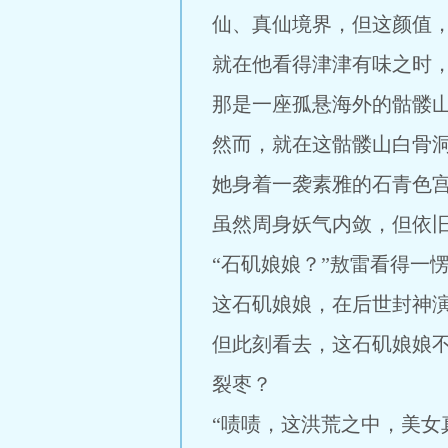
仙、真仙境界，但这颜值，
就在他看得津津有味之时
那是一座孤悬海外的骷髅
然而，就在这骷髅山白骨
她身着一袭素雅的石青色
虽然周身妖气内敛，但依
“石矶娘娘？”敖雷看得一
这石矶娘娘，在后世封神
但此刻看去，这石矶娘娘
裂枣？
“啧啧，这洪荒之中，美女