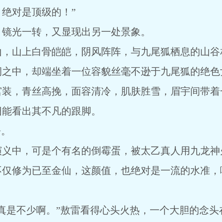
绝对是顶级的！”
，镜光一转，又显现出另一处景象。
山，山上白骨皑皑，阴风阵阵，与九尾狐栖息的山谷
洞之中，却端坐着一位容貌丝毫不逊于九尾狐的绝色
宫装，青丝高挽，面容清冷，肌肤胜雪，眉宇间带着
旧能看出其不凡的跟脚。
愣。
演义中，可是个有名的倒霉蛋，被太乙真人用九龙神
不仅修为已至金仙，这颜值，也绝对是一流的水准，
真是不少啊。”敖雷看得心头火热，一个大胆的念头