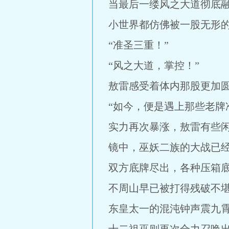
当最后一缕风之大道彻底
小世界都仿佛被一股无形
“准圣三重！”
“风之大道，掌控！”
敖雷感受着体内那股更加
“如今，便是遇上那些老牌
实力再次暴涨，敖雷有些
镜中，巫妖二族的大战已
双方底牌尽出，各种压箱
不周山早已被打得残破不
东皇太一的混沌钟声震九