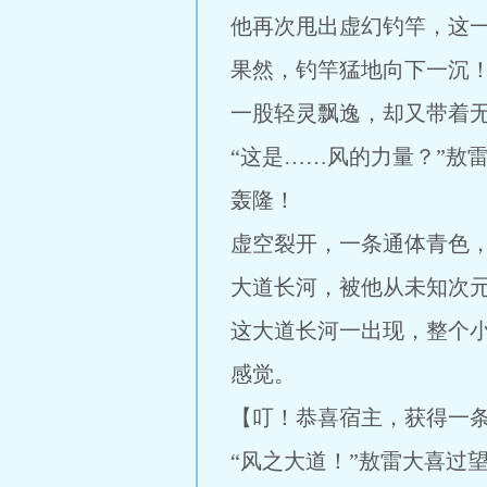
他再次甩出虚幻钓竿，这
果然，钓竿猛地向下一沉
一股轻灵飘逸，却又带着
“这是……风的力量？”敖
轰隆！
虚空裂开，一条通体青色
大道长河，被他从未知次
这大道长河一出现，整个
感觉。
【叮！恭喜宿主，获得一
“风之大道！”敖雷大喜过