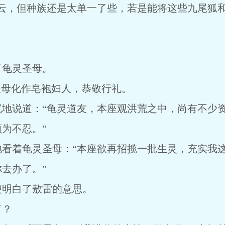
如云，但种族还是太单一了些，若是能将这些九尾狐
了龟灵圣母。
圣母化作皂袍妇人，恭敬行礼。
沉地说道：“龟灵道友，本座观洪荒之中，尚有不少
为不忍。”
地看着龟灵圣母：“本座欲再招揽一批生灵，充实我
去办了。”
便明白了敖雷的意思。
了？